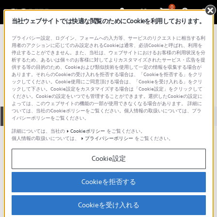
0
当社ウェブサイトでは快適な閲覧のためにCookieを利用しております。
総合サポート・お問い合わせ
プライバシー設定、ログイン、フォームへの入力等、サービスのリクエストに相当する利
PCV シリーズ
用者のアクションに応じてのみ設定されるCookieは通常、必須Cookieと呼ばれ、利用を
停止することができません。また、当社は、ウェブサイトにおけるお客様の利用状況を分
PCV-R50L4
析するため、あるいは個々のお客様に対してよりカスタマイズされたサービス・広告を提
供する等の目的のため、Cookieおよび類似技術を使用して一定の情報を収集する場合が
あります。それらのCookieの受け入れを拒否する場合は、「Cookieを拒否する」をクリ
ックしてください。Cookie使用にご同意頂ける場合は、「Cookieを受け入れる」をクリ
ックして下さい。Cookie設定をカスタマイズする場合は「Cookie設定」をクリックして
ください。Cookieの設定をいつでも管理することができます。選択したCookieの設定に
よっては、このウェブサイトの機能の一部が使用できなくなる場合があります。 詳細に
ついては、当社のCookieポリシーをご覧ください。個人情報の取扱いについては、プラ
全て
ダウンロード
取扱説明書
Q&A
イバシーポリシーをご覧ください。
詳細については、当社の
Cookieポリシー
をご覧ください。
個人情報の取扱いについては、
プライバシーポリシー
をご覧ください。
製品に関する重要なお知らせ
お知らせ
Cookie設定
製品に関する重要なお知らせ
Cookieを拒否する
重要なお知らせ一覧
Cookieを受け入れる