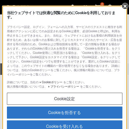
0
当社ウェブサイトでは快適な閲覧のためにCookieを利用しておりま
す。
総合サポート・お問い合わせ
PCV シリーズ
プライバシー設定、ログイン、フォームへの入力等、サービスのリクエストに相当する利
用者のアクションに応じてのみ設定されるCookieは通常、必須Cookieと呼ばれ、利用を
PCV-R70TV7
停止することができません。また、当社は、ウェブサイトにおけるお客様の利用状況を分
析するため、あるいは個々のお客様に対してよりカスタマイズされたサービス・広告を提
供する等の目的のため、Cookieおよび類似技術を使用して一定の情報を収集する場合が
あります。それらのCookieの受け入れを拒否する場合は、「Cookieを拒否する」をクリ
ックしてください。Cookie使用にご同意頂ける場合は、「Cookieを受け入れる」をクリ
ックして下さい。Cookie設定をカスタマイズする場合は「Cookie設定」をクリックして
ください。Cookieの設定をいつでも管理することができます。選択したCookieの設定に
よっては、このウェブサイトの機能の一部が使用できなくなる場合があります。 詳細に
全て
ダウンロード
取扱説明書
Q&A
ついては、当社のCookieポリシーをご覧ください。個人情報の取扱いについては、プラ
イバシーポリシーをご覧ください。
詳細については、当社の
Cookieポリシー
をご覧ください。
製品に関する重要なお知らせ
個人情報の取扱いについては、
プライバシーポリシー
をご覧ください。
お知らせ
Cookie設定
製品に関する重要なお知らせ
Cookieを拒否する
重要なお知らせ一覧
Cookieを受け入れる