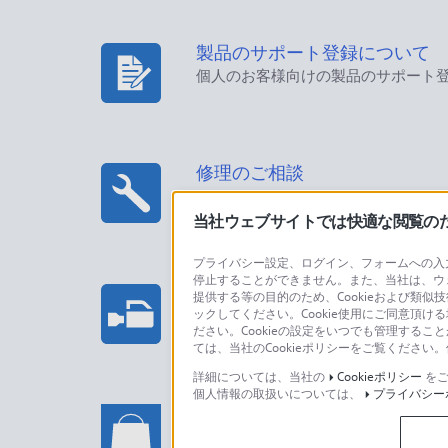
製品のサポート登録について
個人のお客様向けの製品のサポート
修理のご相談
当社ウェブサイトでは快適な閲覧のため
プライバシー設定、ログイン、フォームへの入力
停止することができません。また、当社は、ウ
プロフェッショナル/業務用製
提供する等の目的のため、Cookieおよび類似
ックしてください。Cookie使用にご同意頂ける
法人のお客様はこちら
ださい。Cookieの設定をいつでも管理するこ
ては、当社のCookieポリシーをご覧くださ
詳細については、当社の
Cookieポリシー
をご
個人情報の取扱いについては、
プライバシー
ソニーストアでのお買い物に関
い合わせ