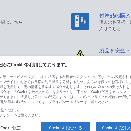
付属品の購入
登録はこちら
個人のお客様向
入はこちら
製品を安全・
にCookieを利用しております。
等、サービスのリクエストに相当する利用者のアクションに応じてのみ設定されるCoo
ェブサイトにおけるお客様の利用状況を分析するため、あるいは個々のお客様に対
品に関するお問い合わせ
製品に関する
技術を使用して一定の情報を収集する場合があります。それらのCookieの受け入れを拒
場合は、「Cookieを受け入れる」をクリックして下さい。Cookie設定をカスタマイ
個人のお客様は
とができます。選択したCookieの設定によっては、このウェブサイトの機能の一部
い。個人情報の取扱いについては、プライバシーポリシーをご覧ください。
覧ください。
ポリシー
をご覧ください。
するご利用ガイド・お問
海外仕様製品
オーバーシーズ
Cookie設定
Cookieを拒否する
Cookieを受け