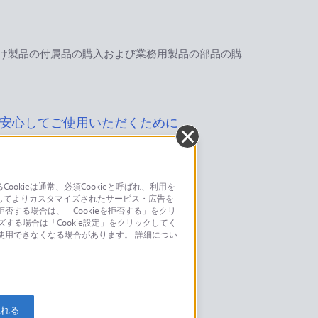
け製品の付属品の購入および業務用製品の部品の購
安心してご使用いただくために
kieは通常、必須Cookieと呼ばれ、利用を
してよりカスタマイズされたサービス・広告を
お問い合わせ
否する場合は、「Cookieを拒否する」をクリ
ズする場合は「Cookie設定」をクリックしてく
こちら
が使用できなくなる場合があります。 詳細につい
モデルに関してのご案内はこちら
入れる