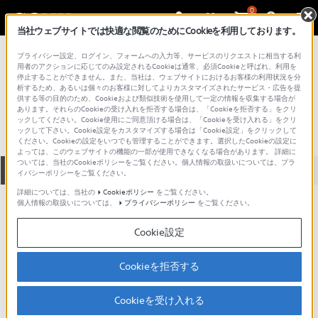
0
当社ウェブサイトでは快適な閲覧のためにCookieを利用しております。
総合サポート・お問い合わせ
プライバシー設定、ログイン、フォームへの入力等、サービスのリクエストに相当する利
PCV シリーズ
用者のアクションに応じてのみ設定されるCookieは通常、必須Cookieと呼ばれ、利用を
停止することができません。また、当社は、ウェブサイトにおけるお客様の利用状況を分
PCV-RZ73P
析するため、あるいは個々のお客様に対してよりカスタマイズされたサービス・広告を提
供する等の目的のため、Cookieおよび類似技術を使用して一定の情報を収集する場合が
あります。それらのCookieの受け入れを拒否する場合は、「Cookieを拒否する」をクリ
ックしてください。Cookie使用にご同意頂ける場合は、「Cookieを受け入れる」をクリ
ックして下さい。Cookie設定をカスタマイズする場合は「Cookie設定」をクリックして
ください。Cookieの設定をいつでも管理することができます。選択したCookieの設定に
よっては、このウェブサイトの機能の一部が使用できなくなる場合があります。 詳細に
ついては、当社のCookieポリシーをご覧ください。個人情報の取扱いについては、プラ
全て
ダウンロード
取扱説明書
Q&A
イバシーポリシーをご覧ください。
詳細については、当社の
Cookieポリシー
をご覧ください。
個人情報の取扱いについては、
プライバシーポリシー
をご覧ください。
製品に関する重要なお知らせ
お知らせ
Cookie設定
製品に関する重要なお知らせ
Cookieを拒否する
重要なお知らせ一覧
Cookieを受け入れる