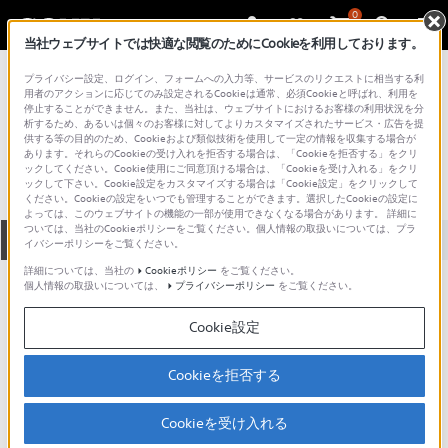
0
当社ウェブサイトでは快適な閲覧のためにCookieを利用しております。
総合サポート・お問い合わせ
プライバシー設定、ログイン、フォームへの入力等、サービスのリクエストに相当する利
VGC シリーズ
用者のアクションに応じてのみ設定されるCookieは通常、必須Cookieと呼ばれ、利用を
停止することができません。また、当社は、ウェブサイトにおけるお客様の利用状況を分
VGC-JS50B
析するため、あるいは個々のお客様に対してよりカスタマイズされたサービス・広告を提
供する等の目的のため、Cookieおよび類似技術を使用して一定の情報を収集する場合が
あります。それらのCookieの受け入れを拒否する場合は、「Cookieを拒否する」をクリ
ックしてください。Cookie使用にご同意頂ける場合は、「Cookieを受け入れる」をクリ
ックして下さい。Cookie設定をカスタマイズする場合は「Cookie設定」をクリックして
ください。Cookieの設定をいつでも管理することができます。選択したCookieの設定に
よっては、このウェブサイトの機能の一部が使用できなくなる場合があります。 詳細に
ついては、当社のCookieポリシーをご覧ください。個人情報の取扱いについては、プラ
全て
ダウンロード
取扱説明書
Q&A
イバシーポリシーをご覧ください。
詳細については、当社の
Cookieポリシー
をご覧ください。
個人情報の取扱いについては、
プライバシーポリシー
をご覧ください。
製品に関する重要なお知らせ
お知らせ
Cookie設定
製品に関する重要なお知らせ
Cookieを拒否する
重要なお知らせ一覧
Cookieを受け入れる