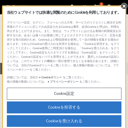
0
当社ウェブサイトでは快適な閲覧のためにCookieを利用しております。
総合サポート・お問い合わせ
プライバシー設定、ログイン、フォームへの入力等、サービスのリクエストに相当する利
VGC シリーズ
用者のアクションに応じてのみ設定されるCookieは通常、必須Cookieと呼ばれ、利用を
停止することができません。また、当社は、ウェブサイトにおけるお客様の利用状況を分
VGC-LB91S_4
析するため、あるいは個々のお客様に対してよりカスタマイズされたサービス・広告を提
供する等の目的のため、Cookieおよび類似技術を使用して一定の情報を収集する場合が
あります。それらのCookieの受け入れを拒否する場合は、「Cookieを拒否する」をクリ
ックしてください。Cookie使用にご同意頂ける場合は、「Cookieを受け入れる」をクリ
ックして下さい。Cookie設定をカスタマイズする場合は「Cookie設定」をクリックして
ください。Cookieの設定をいつでも管理することができます。選択したCookieの設定に
よっては、このウェブサイトの機能の一部が使用できなくなる場合があります。 詳細に
ついては、当社のCookieポリシーをご覧ください。個人情報の取扱いについては、プラ
全て
ダウンロード
取扱説明書
Q&A
イバシーポリシーをご覧ください。
詳細については、当社の
Cookieポリシー
をご覧ください。
個人情報の取扱いについては、
プライバシーポリシー
をご覧ください。
製品に関する重要なお知らせ
お知らせ
Cookie設定
製品に関する重要なお知らせ
Cookieを拒否する
重要なお知らせ一覧
Cookieを受け入れる