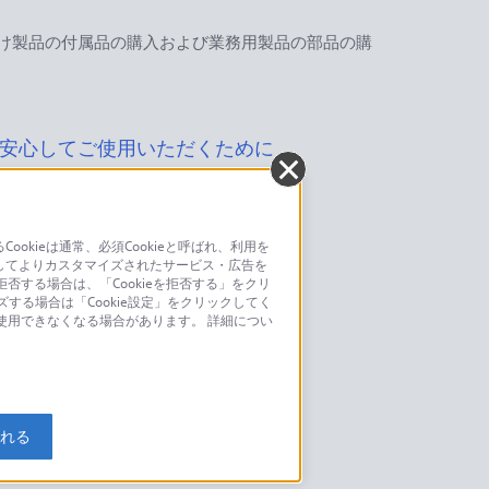
け製品の付属品の購入および業務用製品の部品の購
安心してご使用いただくために
kieは通常、必須Cookieと呼ばれ、利用を
してよりカスタマイズされたサービス・広告を
お問い合わせ
否する場合は、「Cookieを拒否する」をクリ
ズする場合は「Cookie設定」をクリックしてく
こちら
が使用できなくなる場合があります。 詳細につい
モデルに関してのご案内はこちら
入れる