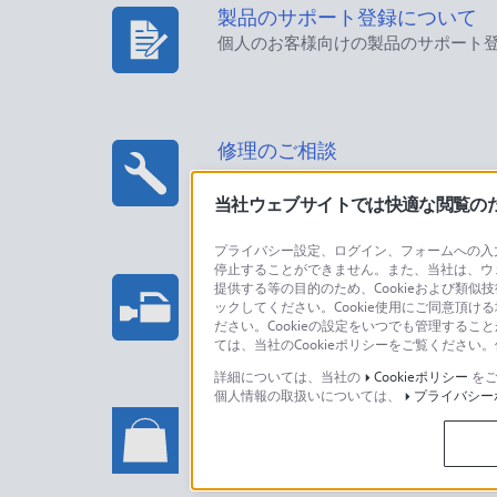
製品のサポート登録について
個人のお客様向けの製品のサポート
修理のご相談
当社ウェブサイトでは快適な閲覧のため
プライバシー設定、ログイン、フォームへの入力
停止することができません。また、当社は、ウ
プロフェッショナル/業務用製
提供する等の目的のため、Cookieおよび類似
ックしてください。Cookie使用にご同意頂ける
法人のお客様はこちら
ださい。Cookieの設定をいつでも管理するこ
ては、当社のCookieポリシーをご覧くださ
詳細については、当社の
Cookieポリシー
をご
個人情報の取扱いについては、
プライバシー
ソニーストアでのお買い物に関
い合わせ
ソニーストアのご利用方法・サービ