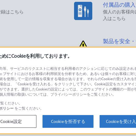
付属品の購入
登録はこちら
個人のお客様向
入はこちら
製品を安全・
にCookieを利用しております。
等、サービスのリクエストに相当する利用者のアクションに応じてのみ設定されるCoo
ェブサイトにおけるお客様の利用状況を分析するため、あるいは個々のお客様に対
品に関するお問い合わせ
製品に関する
技術を使用して一定の情報を収集する場合があります。それらのCookieの受け入れを拒
場合は、「Cookieを受け入れる」をクリックして下さい。Cookie設定をカスタマイ
個人のお客様は
とができます。選択したCookieの設定によっては、このウェブサイトの機能の一部
い。個人情報の取扱いについては、プライバシーポリシーをご覧ください。
覧ください。
ポリシー
をご覧ください。
するご利用ガイド・お問
海外仕様製品
オーバーシーズ
Cookie設定
Cookieを拒否する
Cookieを受け
スに関してのご案内はこちら