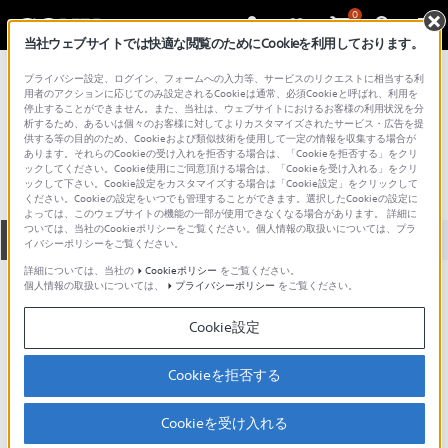
0
当社ウェブサイトでは快適な閲覧のためにCookieを利用しております。
総合サポート・お問い合わせ
プライバシー設定、ログイン、フォームへの入力等、サービスのリクエストに相当する利
VGC シリーズ
用者のアクションに応じてのみ設定されるCookieは通常、必須Cookieと呼ばれ、利用を
停止することができません。また、当社は、ウェブサイトにおけるお客様の利用状況を分
VGC-RC72PS_2
析するため、あるいは個々のお客様に対してよりカスタマイズされたサービス・広告を提
供する等の目的のため、Cookieおよび類似技術を使用して一定の情報を収集する場合が
あります。それらのCookieの受け入れを拒否する場合は、「Cookieを拒否する」をクリ
ックしてください。Cookie使用にご同意頂ける場合は、「Cookieを受け入れる」をクリ
ックして下さい。Cookie設定をカスタマイズする場合は「Cookie設定」をクリックして
ください。Cookieの設定をいつでも管理することができます。選択したCookieの設定に
よっては、このウェブサイトの機能の一部が使用できなくなる場合があります。 詳細に
ついては、当社のCookieポリシーをご覧ください。個人情報の取扱いについては、プラ
全て
ダウンロード
取扱説明書
Q&A
イバシーポリシーをご覧ください。
詳細については、当社の
Cookieポリシー
をご覧ください。
個人情報の取扱いについては、
プライバシーポリシー
をご覧ください。
製品に関する重要なお知らせ
お知らせ
Cookie設定
製品に関する重要なお知らせ
Cookieを拒否する
重要なお知らせ一覧
Cookieを受け入れる