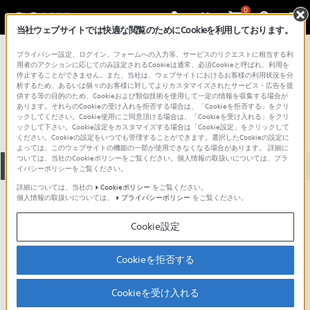
0
当社ウェブサイトでは快適な閲覧のためにCookieを利用しております。
総合サポート・お問い合わせ
プライバシー設定、ログイン、フォームへの入力等、サービスのリクエストに相当する利
VGC シリーズ
用者のアクションに応じてのみ設定されるCookieは通常、必須Cookieと呼ばれ、利用を
停止することができません。また、当社は、ウェブサイトにおけるお客様の利用状況を分
VGC-RM55DL9
析するため、あるいは個々のお客様に対してよりカスタマイズされたサービス・広告を提
供する等の目的のため、Cookieおよび類似技術を使用して一定の情報を収集する場合が
あります。それらのCookieの受け入れを拒否する場合は、「Cookieを拒否する」をクリ
ックしてください。Cookie使用にご同意頂ける場合は、「Cookieを受け入れる」をクリ
ックして下さい。Cookie設定をカスタマイズする場合は「Cookie設定」をクリックして
ください。Cookieの設定をいつでも管理することができます。選択したCookieの設定に
よっては、このウェブサイトの機能の一部が使用できなくなる場合があります。 詳細に
ついては、当社のCookieポリシーをご覧ください。個人情報の取扱いについては、プラ
全て
ダウンロード
取扱説明書
Q&A
イバシーポリシーをご覧ください。
詳細については、当社の
Cookieポリシー
をご覧ください。
個人情報の取扱いについては、
プライバシーポリシー
をご覧ください。
製品に関する重要なお知らせ
お知らせ
Cookie設定
製品に関する重要なお知らせ
Cookieを拒否する
重要なお知らせ一覧
Cookieを受け入れる