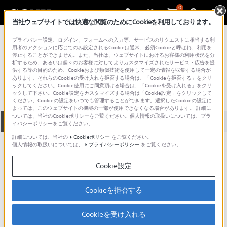
0
当社ウェブサイトでは快適な閲覧のためにCookieを利用しております。
総合サポート・お問い合わせ
プライバシー設定、ログイン、フォームへの入力等、サービスのリクエストに相当する利
VGC シリーズ
用者のアクションに応じてのみ設定されるCookieは通常、必須Cookieと呼ばれ、利用を
停止することができません。また、当社は、ウェブサイトにおけるお客様の利用状況を分
VGC-VA201DB
析するため、あるいは個々のお客様に対してよりカスタマイズされたサービス・広告を提
供する等の目的のため、Cookieおよび類似技術を使用して一定の情報を収集する場合が
あります。それらのCookieの受け入れを拒否する場合は、「Cookieを拒否する」をクリ
ックしてください。Cookie使用にご同意頂ける場合は、「Cookieを受け入れる」をクリ
ックして下さい。Cookie設定をカスタマイズする場合は「Cookie設定」をクリックして
ください。Cookieの設定をいつでも管理することができます。選択したCookieの設定に
よっては、このウェブサイトの機能の一部が使用できなくなる場合があります。 詳細に
ついては、当社のCookieポリシーをご覧ください。個人情報の取扱いについては、プラ
全て
ダウンロード
取扱説明書
Q&A
イバシーポリシーをご覧ください。
詳細については、当社の
Cookieポリシー
をご覧ください。
個人情報の取扱いについては、
プライバシーポリシー
をご覧ください。
製品に関する重要なお知らせ
お知らせ
Cookie設定
製品に関する重要なお知らせ
Cookieを拒否する
重要なお知らせ一覧
Cookieを受け入れる