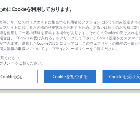
にCookieを利用しております。
等、サービスのリクエストに相当する利用者のアクションに応じてのみ設定されるCoo
ェブサイトにおけるお客様の利用状況を分析するため、あるいは個々のお客様に対
品に関するお問い合わせ
製品に関する
技術を使用して一定の情報を収集する場合があります。それらのCookieの受け入れを拒
場合は、「Cookieを受け入れる」をクリックして下さい。Cookie設定をカスタマイ
個人のお客様は
とができます。選択したCookieの設定によっては、このウェブサイトの機能の一部
い。個人情報の取扱いについては、プライバシーポリシーをご覧ください。
覧ください。
ポリシー
をご覧ください。
するご利用ガイド・お問
海外仕様製品
オーバーシーズ
Cookie設定
Cookieを拒否する
Cookieを受け
スに関してのご案内はこちら
セキュリティ・ブラウザ環境
ソニーストアでのお買い物にあたって
会社情報
採用情報
特約店のご案内