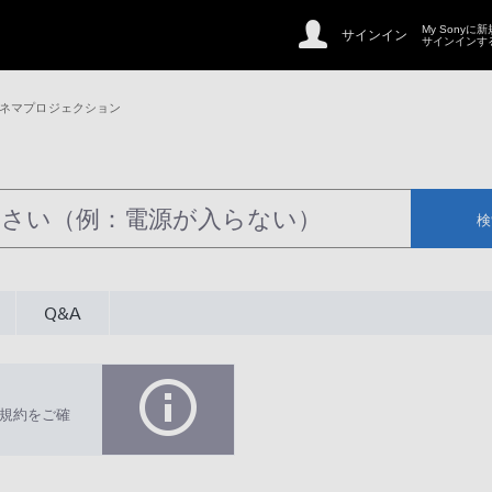
My Sonyに
サインイン
サインインす
シネマプロジェクション
検
Q&A
規約をご確