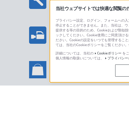
当社ウェブサイトでは快適な閲覧のため
プライバシー設定、ログイン、フォームへの入力
停止することができません。また、当社は、ウ
プロフェッショナル/業務用製
提供する等の目的のため、Cookieおよび類似
ックしてください。Cookie使用にご同意頂ける
法人のお客様はこちら
ださい。Cookieの設定をいつでも管理するこ
ては、当社のCookieポリシーをご覧くださ
詳細については、当社の
Cookieポリシー
をご
個人情報の取扱いについては、
プライバシー
ソニーストアでのお買い物に関
い合わせ
ソニーストアのご利用方法・サービ