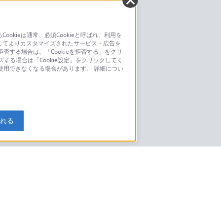
kieは通常、必須Cookieと呼ばれ、利用を
してよりカスタマイズされたサービス・広告を
お問い合わせ
否する場合は、「Cookieを拒否する」をクリ
ズする場合は「Cookie設定」をクリックしてく
こちら
が使用できなくなる場合があります。 詳細につい
モデルに関してのご案内はこちら
入れる
特定商取引法に基づく表記
ご利用ガイド
規約
ニュースリリース
環境情報
My Sony 利用規約