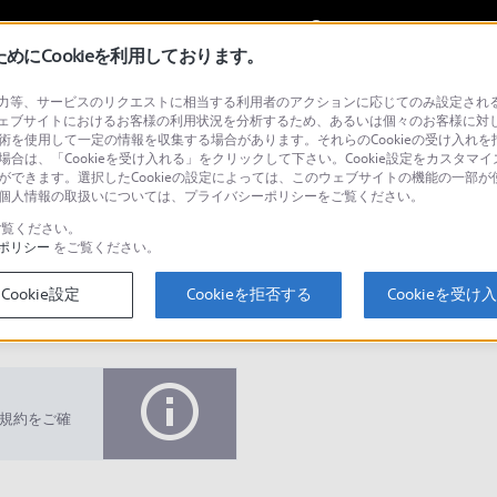
My Sonyに
サインイン
サインインす
にCookieを利用しております。
等、サービスのリクエストに相当する利用者のアクションに応じてのみ設定されるCoo
シネマプロジェクション
ェブサイトにおけるお客様の利用状況を分析するため、あるいは個々のお客様に対
技術を使用して一定の情報を収集する場合があります。それらのCookieの受け入れを拒
場合は、「Cookieを受け入れる」をクリックして下さい。Cookie設定をカスタマイ
とができます。選択したCookieの設定によっては、このウェブサイトの機能の一部
い。個人情報の取扱いについては、プライバシーポリシーをご覧ください。
検
覧ください。
ポリシー
をご覧ください。
Cookie設定
Cookieを拒否する
Cookieを受け
Q&A
規約をご確