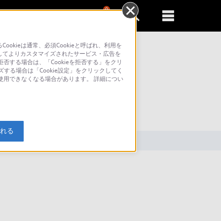
0
新規登録
るともっと便利に
kieは通常、必須Cookieと呼ばれ、利用を
してよりカスタマイズされたサービス・広告を
否する場合は、「Cookieを拒否する」をクリ
ズする場合は「Cookie設定」をクリックしてく
が使用できなくなる場合があります。 詳細につい
索
入れる