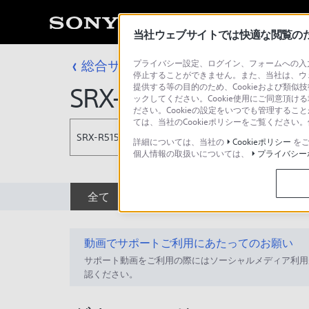
当社ウェブサイトでは快適な閲覧のため
総合サポート・お問い合わせ
プライバシー設定、ログイン、フォームへの入力
4Kデジタル
停止することができません。また、当社は、ウ
提供する等の目的のため、Cookieおよび類似
SRX-R515P
ックしてください。Cookie使用にご同意頂ける
ださい。Cookieの設定をいつでも管理するこ
ては、当社のCookieポリシーをご覧くださ
SRX-R515P
詳細については、当社の
Cookieポリシー
をご
個人情報の取扱いについては、
プライバシー
全て
ダウンロード
取扱説明書
動画でサポートご利用にあたってのお願い
サポート動画をご利用の際にはソーシャルメディア利用
認ください。