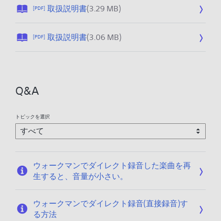
公
取扱説明書
(3.29 MB)
[PDF]
開
日
公
取扱説明書
(3.06 MB)
[PDF]
:
開
2
日
0
:
2
2
6
Q&A
0
/
2
0
6
1
トピックを選択
/
/
0
0
1
9
/
ウォークマンでダイレクト録音した楽曲を再
0
生すると、音量が小さい。
9
ウォークマンでダイレクト録音(直接録音)す
る方法