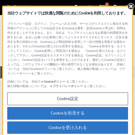
0
当社ウェブサイトでは快適な閲覧のためにCookieを利用しております。
総合サポート・お問い合わせ
プライバシー設定、ログイン、フォームへの入力等、サービスのリクエストに相当する利
Walkman A シリーズ
用者のアクションに応じてのみ設定されるCookieは通常、必須Cookieと呼ばれ、利用を
停止することができません。また、当社は、ウェブサイトにおけるお客様の利用状況を分
NW-A828
析するため、あるいは個々のお客様に対してよりカスタマイズされたサービス・広告を提
供する等の目的のため、Cookieおよび類似技術を使用して一定の情報を収集する場合が
あります。それらのCookieの受け入れを拒否する場合は、「Cookieを拒否する」をクリ
ックしてください。Cookie使用にご同意頂ける場合は、「Cookieを受け入れる」をクリ
ックして下さい。Cookie設定をカスタマイズする場合は「Cookie設定」をクリックして
ください。Cookieの設定をいつでも管理することができます。選択したCookieの設定に
よっては、このウェブサイトの機能の一部が使用できなくなる場合があります。 詳細に
ついては、当社のCookieポリシーをご覧ください。個人情報の取扱いについては、プラ
全て
ダウンロード
取扱説明書
Q&A
イバシーポリシーをご覧ください。
詳細については、当社の
Cookieポリシー
をご覧ください。
個人情報の取扱いについては、
プライバシーポリシー
をご覧ください。
製品に関する重要なお知らせ
お知らせ
Cookie設定
ご意見箱 ／改善事例紹介
Cookieを拒否する
Cookieを受け入れる