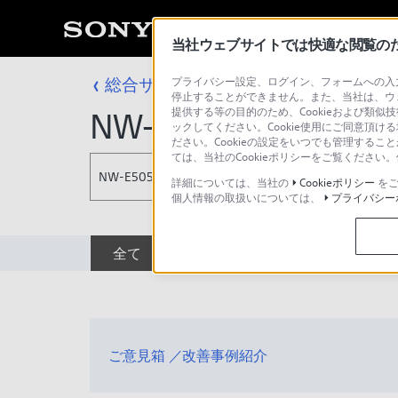
当社ウェブサイトでは快適な閲覧のため
総合サポート・お問い合わせ
プライバシー設定、ログイン、フォームへの入力
Walkman E
停止することができません。また、当社は、ウ
提供する等の目的のため、Cookieおよび類似
NW-E505
ックしてください。Cookie使用にご同意頂ける
ださい。Cookieの設定をいつでも管理するこ
ては、当社のCookieポリシーをご覧くださ
NW-E505
詳細については、当社の
Cookieポリシー
をご
個人情報の取扱いについては、
プライバシー
全て
ダウンロード
取扱説明書
ご意見箱 ／改善事例紹介