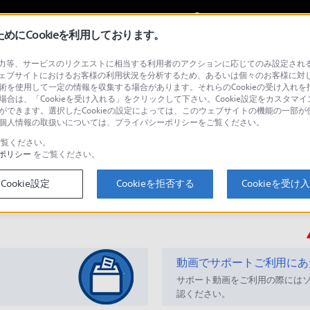
My Sonyに
サインイン
サインインす
にCookieを利用しております。
等、サービスのリクエストに相当する利用者のアクションに応じてのみ設定されるCoo
 シリーズ
ェブサイトにおけるお客様の利用状況を分析するため、あるいは個々のお客様に対
技術を使用して一定の情報を収集する場合があります。それらのCookieの受け入れを拒
場合は、「Cookieを受け入れる」をクリックして下さい。Cookie設定をカスタマイ
とができます。選択したCookieの設定によっては、このウェブサイトの機能の一部
い。個人情報の取扱いについては、プライバシーポリシーをご覧ください。
検
覧ください。
ポリシー
をご覧ください。
Cookie設定
Cookieを拒否する
Cookieを受け
Q&A
動画でサポートご利用にあ
サポート動画をご利用の際には
認ください。