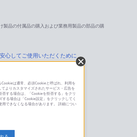
け製品の付属品の購入および業務用製品の部品の購
安心してご使用いただくために
kieは通常、必須Cookieと呼ばれ、利用を
してよりカスタマイズされたサービス・広告を
お問い合わせ
否する場合は、「Cookieを拒否する」をクリ
ズする場合は「Cookie設定」をクリックしてく
こちら
が使用できなくなる場合があります。 詳細につい
モデルに関してのご案内はこちら
入れる