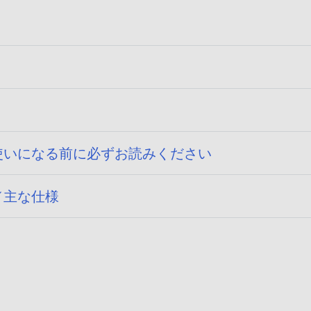
フ
公
ァ
開
イ
日
ル
サ
公
イ
0
お使いになる前に必ずお読みください
開
ズ
日
が
公
／主な仕様
:
指
開
2
定
日
0
さ
:
2
れ
2
1
て
0
/
い
2
1
ま