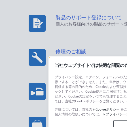
製品のサポート登録について
個人のお客様向けの製品のサポート
修理のご相談
当社ウェブサイトでは快適な閲覧のため
プライバシー設定、ログイン、フォームへの入力
停止することができません。また、当社は、ウ
プロフェッショナル/業務用製
提供する等の目的のため、Cookieおよび類似
ックしてください。Cookie使用にご同意頂ける
法人のお客様はこちら
ださい。Cookieの設定をいつでも管理するこ
ては、当社のCookieポリシーをご覧くださ
詳細については、当社の
Cookieポリシー
をご
個人情報の取扱いについては、
プライバシー
ソニーストアでのお買い物に関
い合わせ