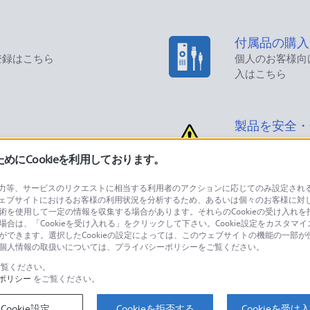
付属品の購入
登録はこちら
個人のお客様向
入はこちら
製品を安全・
にCookieを利用しております。
等、サービスのリクエストに相当する利用者のアクションに応じてのみ設定されるCoo
ェブサイトにおけるお客様の利用状況を分析するため、あるいは個々のお客様に対
品に関するお問い合わせ
製品に関する
技術を使用して一定の情報を収集する場合があります。それらのCookieの受け入れを拒
場合は、「Cookieを受け入れる」をクリックして下さい。Cookie設定をカスタマイ
個人のお客様は
とができます。選択したCookieの設定によっては、このウェブサイトの機能の一部
い。個人情報の取扱いについては、プライバシーポリシーをご覧ください。
覧ください。
ポリシー
をご覧ください。
するご利用ガイド・お問
海外仕様製品
オーバーシーズ
Cookie設定
Cookieを拒否する
Cookieを受け