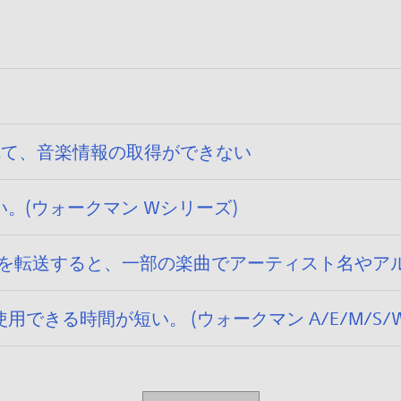
1
0
せ
/
/
ん
1
3
。
0
1
/
3
1
されて、音楽情報の取得ができない
。(ウォークマン Wシリーズ)
に楽曲を転送すると、一部の楽曲でアーティスト名や
きる時間が短い。 (ウォークマン A/E/M/S/W/