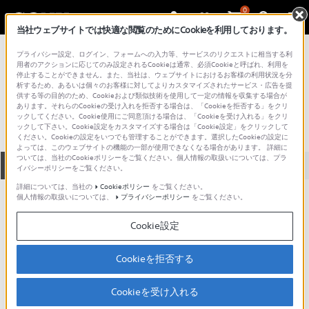
0
当社ウェブサイトでは快適な閲覧のためにCookieを利用しております。
総合サポート・お問い合わせ
プライバシー設定、ログイン、フォームへの入力等、サービスのリクエストに相当する利
その他のデジタルミュージックプレーヤー
用者のアクションに応じてのみ設定されるCookieは通常、必須Cookieと呼ばれ、利用を
停止することができません。また、当社は、ウェブサイトにおけるお客様の利用状況を分
NW-S746
析するため、あるいは個々のお客様に対してよりカスタマイズされたサービス・広告を提
供する等の目的のため、Cookieおよび類似技術を使用して一定の情報を収集する場合が
あります。それらのCookieの受け入れを拒否する場合は、「Cookieを拒否する」をクリ
ックしてください。Cookie使用にご同意頂ける場合は、「Cookieを受け入れる」をクリ
ックして下さい。Cookie設定をカスタマイズする場合は「Cookie設定」をクリックして
ください。Cookieの設定をいつでも管理することができます。選択したCookieの設定に
よっては、このウェブサイトの機能の一部が使用できなくなる場合があります。 詳細に
ついては、当社のCookieポリシーをご覧ください。個人情報の取扱いについては、プラ
全て
ダウンロード
取扱説明書
Q&A
イバシーポリシーをご覧ください。
詳細については、当社の
Cookieポリシー
をご覧ください。
個人情報の取扱いについては、
プライバシーポリシー
をご覧ください。
製品に関する重要なお知らせ
お知らせ
Cookie設定
ご意見箱 ／改善事例紹介
Cookieを拒否する
Cookieを受け入れる