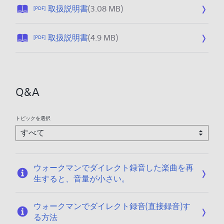
公
取扱説明書
(3.08 MB)
[PDF]
開
日
公
取扱説明書
(4.9 MB)
[PDF]
:
開
2
日
0
:
2
2
5
Q&A
0
/
2
1
5
2
トピックを選択
/
/
1
1
2
7
/
ウォークマンでダイレクト録音した楽曲を再
1
生すると、音量が小さい。
7
ウォークマンでダイレクト録音(直接録音)す
る方法