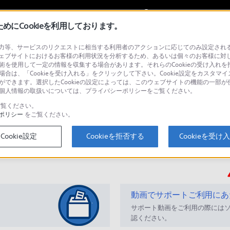
My Sonyに
サインイン
サインインす
にCookieを利用しております。
等、サービスのリクエストに相当する利用者のアクションに応じてのみ設定されるCoo
タルミュージックプレーヤー
ェブサイトにおけるお客様の利用状況を分析するため、あるいは個々のお客様に対
技術を使用して一定の情報を収集する場合があります。それらのCookieの受け入れを拒
場合は、「Cookieを受け入れる」をクリックして下さい。Cookie設定をカスタマイ
とができます。選択したCookieの設定によっては、このウェブサイトの機能の一部
い。個人情報の取扱いについては、プライバシーポリシーをご覧ください。
検
覧ください。
ポリシー
をご覧ください。
Cookie設定
Cookieを拒否する
Cookieを受け
Q&A
動画でサポートご利用にあ
サポート動画をご利用の際には
認ください。