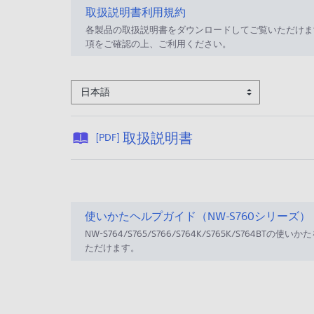
取扱説明書利用規約
各製品の取扱説明書をダウンロードしてご覧いただけま
項をご確認の上、ご利用ください。
日本語
公
取扱説明書
[PDF]
開
日
:
2
使いかたヘルプガイド（NW-S760シリーズ）
0
NW-S764/S765/S766/S764K/S765K/S764BTの使
2
ただけます。
5
/
1
2