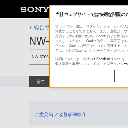
当社ウェブサイトでは快適な閲覧のため
総合サポート・お問い合わせ
プライバシー設定、ログイン、フォームへの入力
その他のデジ
停止することができません。また、当社は、ウ
提供する等の目的のため、Cookieおよび類似
NW-S766
ックしてください。Cookie使用にご同意頂ける
ださい。Cookieの設定をいつでも管理するこ
ては、当社のCookieポリシーをご覧くださ
NW-S766
詳細については、当社の
Cookieポリシー
をご
個人情報の取扱いについては、
プライバシー
全て
ダウンロード
取扱説明書
ご意見箱 ／改善事例紹介