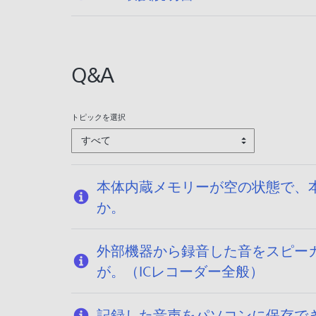
開
日
:
2
Q&A
0
2
5
トピックを選択
/
すべて
1
2
/
本体内蔵メモリーが空の状態で、
1
か。
7
外部機器から録音した音をスピー
が。（ICレコーダー全般）
記録した音声をパソコンに保存で