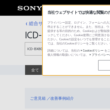
当社ウェブサイトでは快適な閲覧のため
総合サポート・お問い合わせ
プライバシー設定、ログイン、フォームへの入力
ICD シリーズ
停止することができません。また、当社は、ウ
提供する等の目的のため、Cookieおよび類似
ICD-BX80
ックしてください。Cookie使用にご同意頂ける
ださい。Cookieの設定をいつでも管理するこ
ては、当社のCookieポリシーをご覧くださ
ICD-BX80
詳細については、当社の
Cookieポリシー
をご
個人情報の取扱いについては、
プライバシー
全て
ダウンロード
取扱説明書
ご意見箱 ／改善事例紹介