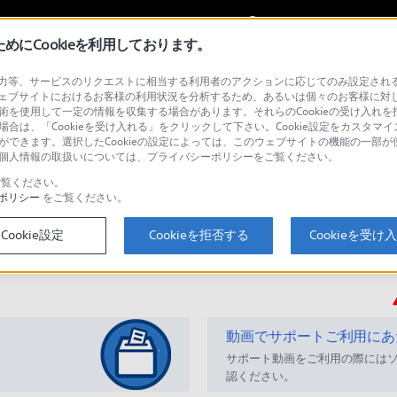
My Sonyに
サインイン
サインインす
にCookieを利用しております。
等、サービスのリクエストに相当する利用者のアクションに応じてのみ設定されるCoo
ェブサイトにおけるお客様の利用状況を分析するため、あるいは個々のお客様に対
技術を使用して一定の情報を収集する場合があります。それらのCookieの受け入れを拒
場合は、「Cookieを受け入れる」をクリックして下さい。Cookie設定をカスタマイ
とができます。選択したCookieの設定によっては、このウェブサイトの機能の一部
い。個人情報の取扱いについては、プライバシーポリシーをご覧ください。
検
覧ください。
ポリシー
をご覧ください。
Cookie設定
Cookieを拒否する
Cookieを受け
Q&A
動画でサポートご利用にあ
サポート動画をご利用の際には
認ください。