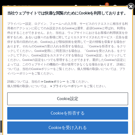
0
当社ウェブサイトでは快適な閲覧のためにCookieを利用しております。
総合サポート・お問い合わせ
プライバシー設定、ログイン、フォームへの入力等、サービスのリクエストに相当する利
ICD シリーズ
用者のアクションに応じてのみ設定されるCookieは通常、必須Cookieと呼ばれ、利用を
停止することができません。また、当社は、ウェブサイトにおけるお客様の利用状況を分
析するため、あるいは個々のお客様に対してよりカスタマイズされたサービス・広告を提
供する等の目的のため、Cookieおよび類似技術を使用して一定の情報を収集する場合が
あります。それらのCookieの受け入れを拒否する場合は、「Cookieを拒否する」をクリ
ックしてください。Cookie使用にご同意頂ける場合は、「Cookieを受け入れる」をクリ
ックして下さい。Cookie設定をカスタマイズする場合は「Cookie設定」をクリックして
ください。Cookieの設定をいつでも管理することができます。選択したCookieの設定に
よっては、このウェブサイトの機能の一部が使用できなくなる場合があります。 詳細に
ついては、当社のCookieポリシーをご覧ください。個人情報の取扱いについては、プラ
イバシーポリシーをご覧ください。
詳細については、当社の
Cookieポリシー
をご覧ください。
個人情報の取扱いについては、
プライバシーポリシー
をご覧ください。
ICD-U60
Cookie設定
Cookieを拒否する
全て
ダウンロード
取扱説明書
Q&A
Cookieを受け入れる