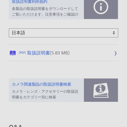
取扱説明書利用規約
各製品の取扱説明書をダウンロードして
ご覧いただけます。注意事項をご確認の
上、ご利用ください。
公
取扱説明書
(5.83 MB)
[PDF]
開
日
:
2
0
カメラ関連製品の取扱説明書検索
2
カメラ・レンズ・アクセサリーの取扱説
6
明書をカテゴリー別に検索
/
0
1
/