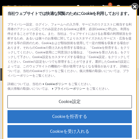
0
当社ウェブサイトでは快適な閲覧のためにCookieを利用しております。
総合サポート・お問い合わせ
プライバシー設定、ログイン、フォームへの入力等、サービスのリクエストに相当する利
DCR-DVD シリーズ
用者のアクションに応じてのみ設定されるCookieは通常、必須Cookieと呼ばれ、利用を
停止することができません。また、当社は、ウェブサイトにおけるお客様の利用状況を分
DCR-DVD203
析するため、あるいは個々のお客様に対してよりカスタマイズされたサービス・広告を提
供する等の目的のため、Cookieおよび類似技術を使用して一定の情報を収集する場合が
あります。それらのCookieの受け入れを拒否する場合は、「Cookieを拒否する」をクリ
ックしてください。Cookie使用にご同意頂ける場合は、「Cookieを受け入れる」をクリ
ックして下さい。Cookie設定をカスタマイズする場合は「Cookie設定」をクリックして
ください。Cookieの設定をいつでも管理することができます。選択したCookieの設定に
よっては、このウェブサイトの機能の一部が使用できなくなる場合があります。 詳細に
ついては、当社のCookieポリシーをご覧ください。個人情報の取扱いについては、プラ
全て
ダウンロード
取扱説明書
Q&A
イバシーポリシーをご覧ください。
詳細については、当社の
Cookieポリシー
をご覧ください。
個人情報の取扱いについては、
プライバシーポリシー
をご覧ください。
人気のトピック
Cookie設定
Cookieを拒否する
ハンディカムのお手入れ方法と保管方
法
Cookieを受け入れる