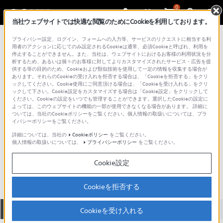
0
当社ウェブサイトでは快適な閲覧のためにCookieを利用しております。
総合サポート・お問い合わせ
プライバシー設定、ログイン、フォームへの入力等、サービスのリクエストに相当する利
DWXシリーズ用アクセサリー
用者のアクションに応じてのみ設定されるCookieは通常、必須Cookieと呼ばれ、利用を
停止することができません。また、当社は、ウェブサイトにおけるお客様の利用状況を分
析するため、あるいは個々のお客様に対してよりカスタマイズされたサービス・広告を提
供する等の目的のため、Cookieおよび類似技術を使用して一定の情報を収集する場合が
あります。それらのCookieの受け入れを拒否する場合は、「Cookieを拒否する」をクリ
ックしてください。Cookie使用にご同意頂ける場合は、「Cookieを受け入れる」をクリ
ックして下さい。Cookie設定をカスタマイズする場合は「Cookie設定」をクリックして
ください。Cookieの設定をいつでも管理することができます。選択したCookieの設定に
よっては、このウェブサイトの機能の一部が使用できなくなる場合があります。 詳細に
ついては、当社のCookieポリシーをご覧ください。個人情報の取扱いについては、プラ
イバシーポリシーをご覧ください。
詳細については、当社の
Cookieポリシー
をご覧ください。
個人情報の取扱いについては、
プライバシーポリシー
をご覧ください。
AN-57
Cookie設定
Cookieを拒否する
全て
ダウンロード
取扱説明書
Q&A
Cookieを受け入れる