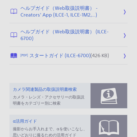
ヘルプガイド（Web取扱説明書） -
フ
公
Creators' App (ILCE-1, ILCE-1M2,...)
ァ
開
イ
日
ヘルプガイド（Web取扱説明書） (ILCE-
ル
:
フ
公
6700)
サ
2
ァ
開
イ
0
イ
日
ズ
2
公
スタートガイド (ILCE-6700)
(426 KB)
[PDF]
ル
:
が
6
開
サ
2
指
/
日
イ
0
定
0
:
ズ
2
さ
6
2
が
5
れ
/
0
カメラ関連製品の取扱説明書検索
指
/
て
2
2
カメラ・レンズ・アクセサリーの取扱説
定
0
い
5
5
明書をカテゴリー別に検索
さ
8
ま
/
れ
/
せ
0
て
0
α活用ガイド
ん
6
い
6
。
/
撮影からお手入れまで、αを使いこなし、
ま
思いどおりに撮るための活用ガイド
1