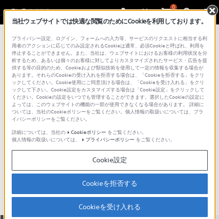
0
当社ウェブサイトでは快適な閲覧のためにCookieを利用しております。
総合サポート・お問い合わせ
プライバシー設定、ログイン、フォームへの入力等、サービスのリクエストに相当する利
α6000 シリーズ
用者のアクションに応じてのみ設定されるCookieは通常、必須Cookieと呼ばれ、利用を
停止することができません。また、当社は、ウェブサイトにおけるお客様の利用状況を分
析するため、あるいは個々のお客様に対してよりカスタマイズされたサービス・広告を提
供する等の目的のため、Cookieおよび類似技術を使用して一定の情報を収集する場合が
あります。それらのCookieの受け入れを拒否する場合は、「Cookieを拒否する」をクリ
ックしてください。Cookie使用にご同意頂ける場合は、「Cookieを受け入れる」をクリ
ックして下さい。Cookie設定をカスタマイズする場合は「Cookie設定」をクリックして
ください。Cookieの設定をいつでも管理することができます。選択したCookieの設定に
よっては、このウェブサイトの機能の一部が使用できなくなる場合があります。 詳細に
ついては、当社のCookieポリシーをご覧ください。個人情報の取扱いについては、プラ
イバシーポリシーをご覧ください。
詳細については、当社の
Cookieポリシー
をご覧ください。
個人情報の取扱いについては、
プライバシーポリシー
をご覧ください。
ILCE-6700K
Cookie設定
主な仕様
特長
Cookieを拒否する
Cookieを受け入れる