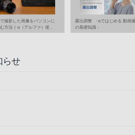
ラで撮影した画像をパソコンに
露出調整 -αではじめる 動画
む方法 | α（アルファ）使い
の基礎知識 -
動画
知らせ