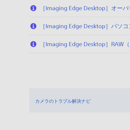
［Imaging Edge Desk
［Imaging Edge Deskto
［Imaging Edge Desktop］
カメラのトラブル解決ナビ