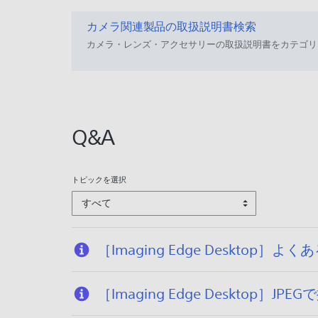
1
2
2
カメラ関連製品の取扱説明書検索
0
/
カメラ・レンズ・アクセサリーの取扱説明書をカテゴリ
1
0
2
9
/
/
0
1
8
4
Q&A
/
2
3
トピックを選択
すべて
［Imaging Edge Desktop］よ
［Imaging Edge Deskt