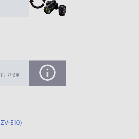
す。注意事
フ
公
-E10)
ァ
開
イ
日