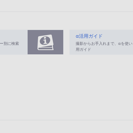
ル
:
サ
2
イ
0
ズ
2
が
5
α活用ガイド
指
/
ー別に検索
撮影からお手入れまで、αを使
定
0
用ガイド
さ
8
れ
/
て
0
い
6
ま
せ
ん
。