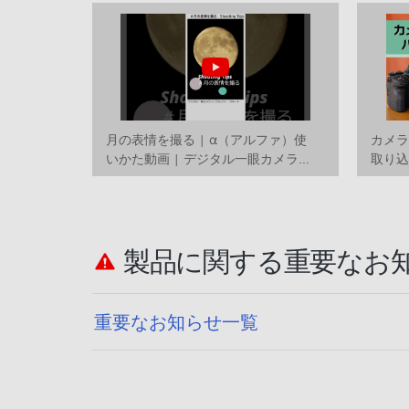
月の表情を撮る | α（アルファ）使
カメ
いかた動画 | デジタル一眼カメラ
取り込
α（アルファ）
かた
製品に関する重要なお
重要なお知らせ一覧