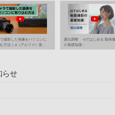
ラで撮影した画像をパソコンに
露出調整 -αではじめる 動画
む方法 | α（アルファ）使い
の基礎知識 -
動画
知らせ