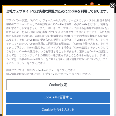
0
当社ウェブサイトでは快適な閲覧のためにCookieを利用しております。
総合サポート・お問い合わせ
プライバシー設定、ログイン、フォームへの入力等、サービスのリクエストに相当する利
ブルーレイディスクプレーヤー／レコーダー
用者のアクションに応じてのみ設定されるCookieは通常、必須Cookieと呼ばれ、利用を
停止することができません。また、当社は、ウェブサイトにおけるお客様の利用状況を分
析するため、あるいは個々のお客様に対してよりカスタマイズされたサービス・広告を提
供する等の目的のため、Cookieおよび類似技術を使用して一定の情報を収集する場合が
あります。それらのCookieの受け入れを拒否する場合は、「Cookieを拒否する」をクリ
ックしてください。Cookie使用にご同意頂ける場合は、「Cookieを受け入れる」をクリ
ックして下さい。Cookie設定をカスタマイズする場合は「Cookie設定」をクリックして
ください。Cookieの設定をいつでも管理することができます。選択したCookieの設定に
よっては、このウェブサイトの機能の一部が使用できなくなる場合があります。 詳細に
ついては、当社のCookieポリシーをご覧ください。個人情報の取扱いについては、プラ
イバシーポリシーをご覧ください。
詳細については、当社の
Cookieポリシー
をご覧ください。
個人情報の取扱いについては、
プライバシーポリシー
をご覧ください。
BDZ-FBT4000
Cookie設定
主な仕様
特長
Cookieを拒否する
Cookieを受け入れる