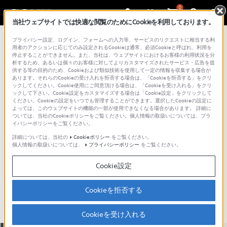
0
当社ウェブサイトでは快適な閲覧のためにCookieを利用しております。
総合サポート・お問い合わせ
プライバシー設定、ログイン、フォームへの入力等、サービスのリクエストに相当する利
DVD プレーヤー／レコーダー
用者のアクションに応じてのみ設定されるCookieは通常、必須Cookieと呼ばれ、利用を
停止することができません。また、当社は、ウェブサイトにおけるお客様の利用状況を分
析するため、あるいは個々のお客様に対してよりカスタマイズされたサービス・広告を提
供する等の目的のため、Cookieおよび類似技術を使用して一定の情報を収集する場合が
あります。それらのCookieの受け入れを拒否する場合は、「Cookieを拒否する」をクリ
ックしてください。Cookie使用にご同意頂ける場合は、「Cookieを受け入れる」をクリ
ックして下さい。Cookie設定をカスタマイズする場合は「Cookie設定」をクリックして
ください。Cookieの設定をいつでも管理することができます。選択したCookieの設定に
よっては、このウェブサイトの機能の一部が使用できなくなる場合があります。 詳細に
ついては、当社のCookieポリシーをご覧ください。個人情報の取扱いについては、プラ
イバシーポリシーをご覧ください。
詳細については、当社の
Cookieポリシー
をご覧ください。
個人情報の取扱いについては、
プライバシーポリシー
をご覧ください。
DVP-FX980
Cookie設定
主な仕様
特長
Cookieを拒否する
Cookieを受け入れる