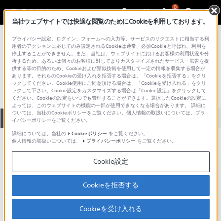
0
当社ウェブサイトでは快適な閲覧のためにCookieを利用しております。
総合サポート・お問い合わせ
プライバシー設定、ログイン、フォームへの入力等、サービスのリクエストに相当する利
DVD プレーヤー／レコーダー
用者のアクションに応じてのみ設定されるCookieは通常、必須Cookieと呼ばれ、利用を
停止することができません。また、当社は、ウェブサイトにおけるお客様の利用状況を分
DVP-NS300
析するため、あるいは個々のお客様に対してよりカスタマイズされたサービス・広告を提
供する等の目的のため、Cookieおよび類似技術を使用して一定の情報を収集する場合が
あります。それらのCookieの受け入れを拒否する場合は、「Cookieを拒否する」をクリ
ックしてください。Cookie使用にご同意頂ける場合は、「Cookieを受け入れる」をクリ
ックして下さい。Cookie設定をカスタマイズする場合は「Cookie設定」をクリックして
ください。Cookieの設定をいつでも管理することができます。選択したCookieの設定に
よっては、このウェブサイトの機能の一部が使用できなくなる場合があります。 詳細に
ついては、当社のCookieポリシーをご覧ください。個人情報の取扱いについては、プラ
全て
ダウンロード
取扱説明書
Q&A
イバシーポリシーをご覧ください。
詳細については、当社の
Cookieポリシー
をご覧ください。
個人情報の取扱いについては、
プライバシーポリシー
をご覧ください。
製品に関する重要なお知らせ
お知らせ
Cookie設定
ご意見箱 ／改善事例紹介
Cookieを拒否する
Cookieを受け入れる