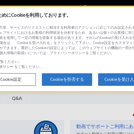
My Sonyに
サインイン
サインインす
にCookieを利用しております。
等、サービスのリクエストに相当する利用者のアクションに応じてのみ設定されるCoo
ヤー／レコーダー
ェブサイトにおけるお客様の利用状況を分析するため、あるいは個々のお客様に対
技術を使用して一定の情報を収集する場合があります。それらのCookieの受け入れを拒
場合は、「Cookieを受け入れる」をクリックして下さい。Cookie設定をカスタマイ
とができます。選択したCookieの設定によっては、このウェブサイトの機能の一部
い。個人情報の取扱いについては、プライバシーポリシーをご覧ください。
覧ください。
ポリシー
をご覧ください。
検
Cookie設定
Cookieを拒否する
Cookieを受け
Q&A
動画でサポートご利用にあ
サポート動画をご利用の際には