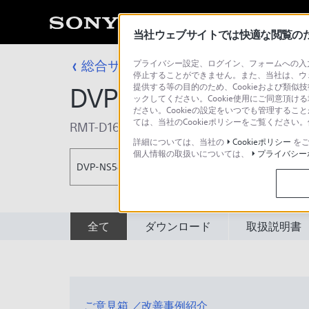
当社ウェブサイトでは快適な閲覧のため
総合サポート・お問い合わせ
プライバシー設定、ログイン、フォームへの入力
DVD プレー
停止することができません。また、当社は、ウ
提供する等の目的のため、Cookieおよび類似
DVP-NS585P
ックしてください。Cookie使用にご同意頂ける
ださい。Cookieの設定をいつでも管理するこ
ては、当社のCookieポリシーをご覧くださ
RMT-D166P
,
RMT-D165P
詳細については、当社の
Cookieポリシー
をご
個人情報の取扱いについては、
プライバシー
DVP-NS585P
全て
ダウンロード
取扱説明書
ご意見箱 ／改善事例紹介