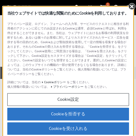
0
当社ウェブサイトでは快適な閲覧のためにCookieを利用しております。
総合サポート・お問い合わせ
プライバシー設定、ログイン、フォームへの入力等、サービスのリクエストに相当する利
その他のホームビデオ製品
用者のアクションに応じてのみ設定されるCookieは通常、必須Cookieと呼ばれ、利用を
停止することができません。また、当社は、ウェブサイトにおけるお客様の利用状況を分
MDP-455
析するため、あるいは個々のお客様に対してよりカスタマイズされたサービス・広告を提
供する等の目的のため、Cookieおよび類似技術を使用して一定の情報を収集する場合が
あります。それらのCookieの受け入れを拒否する場合は、「Cookieを拒否する」をクリ
ックしてください。Cookie使用にご同意頂ける場合は、「Cookieを受け入れる」をクリ
ックして下さい。Cookie設定をカスタマイズする場合は「Cookie設定」をクリックして
ください。Cookieの設定をいつでも管理することができます。選択したCookieの設定に
よっては、このウェブサイトの機能の一部が使用できなくなる場合があります。 詳細に
ついては、当社のCookieポリシーをご覧ください。個人情報の取扱いについては、プラ
全て
ダウンロード
取扱説明書
Q&A
イバシーポリシーをご覧ください。
詳細については、当社の
Cookieポリシー
をご覧ください。
個人情報の取扱いについては、
プライバシーポリシー
をご覧ください。
ご意見箱 ／改善事例紹介
Cookie設定
Cookieを拒否する
動画でサポートご利用にあたってのお願い
Cookieを受け入れる
サポート動画をご利用の際にはソーシャ