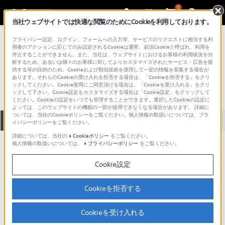
0
当社ウェブサイトでは快適な閲覧のためにCookieを利用しております。
総合サポート・お問い合わせ
プライバシー設定、ログイン、フォームへの入力等、サービスのリクエストに相当する利
その他のホームビデオ製品
用者のアクションに応じてのみ設定されるCookieは通常、必須Cookieと呼ばれ、利用を
停止することができません。また、当社は、ウェブサイトにおけるお客様の利用状況を分
SLV-NX35
析するため、あるいは個々のお客様に対してよりカスタマイズされたサービス・広告を提
供する等の目的のため、Cookieおよび類似技術を使用して一定の情報を収集する場合が
あります。それらのCookieの受け入れを拒否する場合は、「Cookieを拒否する」をクリ
ックしてください。Cookie使用にご同意頂ける場合は、「Cookieを受け入れる」をクリ
ックして下さい。Cookie設定をカスタマイズする場合は「Cookie設定」をクリックして
ください。Cookieの設定をいつでも管理することができます。選択したCookieの設定に
よっては、このウェブサイトの機能の一部が使用できなくなる場合があります。 詳細に
ついては、当社のCookieポリシーをご覧ください。個人情報の取扱いについては、プラ
全て
ダウンロード
取扱説明書
Q&A
イバシーポリシーをご覧ください。
詳細については、当社の
Cookieポリシー
をご覧ください。
個人情報の取扱いについては、
プライバシーポリシー
をご覧ください。
ご意見箱 ／改善事例紹介
Cookie設定
Cookieを拒否する
動画でサポートご利用にあたってのお願い
Cookieを受け入れる
サポート動画をご利用の際にはソーシャ