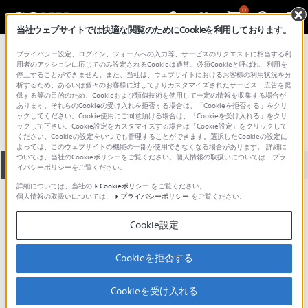
0
当社ウェブサイトでは快適な閲覧のためにCookieを利用しております。
総合サポート・お問い合わせ
プライバシー設定、ログイン、フォームへの入力等、サービスのリクエストに相当する利
ポータブルテーププレーヤー
用者のアクションに応じてのみ設定されるCookieは通常、必須Cookieと呼ばれ、利用を
停止することができません。また、当社は、ウェブサイトにおけるお客様の利用状況を分
XR-C1300
析するため、あるいは個々のお客様に対してよりカスタマイズされたサービス・広告を提
供する等の目的のため、Cookieおよび類似技術を使用して一定の情報を収集する場合が
あります。それらのCookieの受け入れを拒否する場合は、「Cookieを拒否する」をクリ
ックしてください。Cookie使用にご同意頂ける場合は、「Cookieを受け入れる」をクリ
ックして下さい。Cookie設定をカスタマイズする場合は「Cookie設定」をクリックして
ください。Cookieの設定をいつでも管理することができます。選択したCookieの設定に
よっては、このウェブサイトの機能の一部が使用できなくなる場合があります。 詳細に
ついては、当社のCookieポリシーをご覧ください。個人情報の取扱いについては、プラ
全て
ダウンロード
取扱説明書
Q&A
イバシーポリシーをご覧ください。
詳細については、当社の
Cookieポリシー
をご覧ください。
個人情報の取扱いについては、
プライバシーポリシー
をご覧ください。
ダウンロード
Cookie設定
現在、本ページで提供されているアップデート情報はありませ
ん。
Cookieを拒否する
Cookieを受け入れる