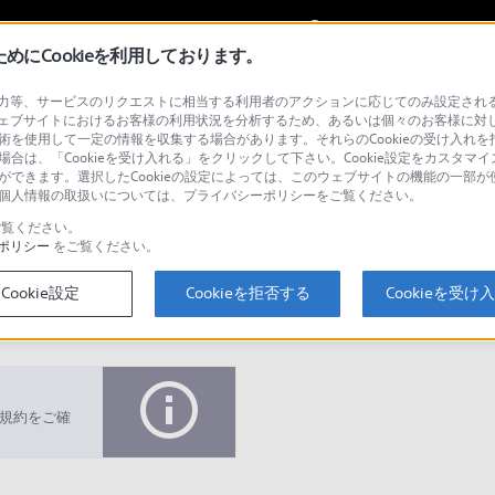
My Sonyに
サインイン
サインインす
にCookieを利用しております。
等、サービスのリクエストに相当する利用者のアクションに応じてのみ設定されるCoo
ェブサイトにおけるお客様の利用状況を分析するため、あるいは個々のお客様に対
技術を使用して一定の情報を収集する場合があります。それらのCookieの受け入れを拒
場合は、「Cookieを受け入れる」をクリックして下さい。Cookie設定をカスタマイ
とができます。選択したCookieの設定によっては、このウェブサイトの機能の一部
い。個人情報の取扱いについては、プライバシーポリシーをご覧ください。
検
覧ください。
ポリシー
をご覧ください。
Cookie設定
Cookieを拒否する
Cookieを受け
Q&A
規約をご確