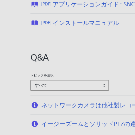
アプリケーションガイド : SNC tool
[PDF]
:
2
公
0
インストールマニュアル
[PDF]
開
1
日
9
:
/
2
1
Q&A
0
1
1
/
9
2
トピックを選択
/
2
すべて
1
1
/
ネットワークカメラは他社製レコ
2
2
イージーズームとソリッドPTZの