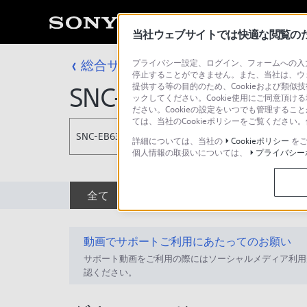
当社ウェブサイトでは快適な閲覧のため
総合サポート・お問い合わせ
プライバシー設定、ログイン、フォームへの入力
固定
停止することができません。また、当社は、ウ
提供する等の目的のため、Cookieおよび類似
SNC-EB630
ックしてください。Cookie使用にご同意頂ける
ださい。Cookieの設定をいつでも管理するこ
ては、当社のCookieポリシーをご覧くださ
SNC-EB630
詳細については、当社の
Cookieポリシー
をご
個人情報の取扱いについては、
プライバシー
全て
ダウンロード
取扱説明書
動画でサポートご利用にあたってのお願い
サポート動画をご利用の際にはソーシャルメディア利用
認ください。