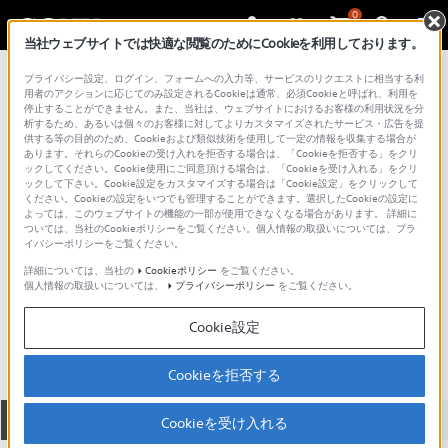
0
当社ウェブサイトでは快適な閲覧のためにCookieを利用しております。
総合サポート・お問い合わせ
プライバシー設定、ログイン、フォームへの入力等、サービスのリクエストに相当する利
ミニドーム
用者のアクションに応じてのみ設定されるCookieは通常、必須Cookieと呼ばれ、利用を
停止することができません。また、当社は、ウェブサイトにおけるお客様の利用状況を分
析するため、あるいは個々のお客様に対してよりカスタマイズされたサービス・広告を提
供する等の目的のため、Cookieおよび類似技術を使用して一定の情報を収集する場合が
あります。それらのCookieの受け入れを拒否する場合は、「Cookieを拒否する」をクリ
ックしてください。Cookie使用にご同意頂ける場合は、「Cookieを受け入れる」をクリ
ックして下さい。Cookie設定をカスタマイズする場合は「Cookie設定」をクリックして
ください。Cookieの設定をいつでも管理することができます。選択したCookieの設定に
よっては、このウェブサイトの機能の一部が使用できなくなる場合があります。 詳細に
ついては、当社のCookieポリシーをご覧ください。個人情報の取扱いについては、プラ
イバシーポリシーをご覧ください。
詳細については、当社の
Cookieポリシー
をご覧ください。
個人情報の取扱いについては、
プライバシーポリシー
をご覧ください。
SNC-VM641
Cookie設定
Cookieを拒否する
全て
ダウンロード
取扱説明書
Q&A
Cookieを受け入れる