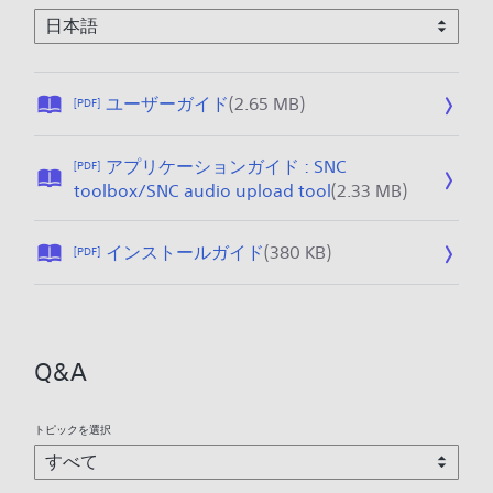
公
ユーザーガイド
(2.65 MB)
[PDF]
開
日
アプリケーションガイド : SNC
[PDF]
:
公
toolbox/SNC audio upload tool
(2.33 MB)
2
開
0
日
1
公
インストールガイド
(380 KB)
[PDF]
:
9
開
2
/
日
0
1
:
1
1
2
9
Q&A
/
0
/
2
1
1
2
9
1
トピックを選択
/
/
1
2