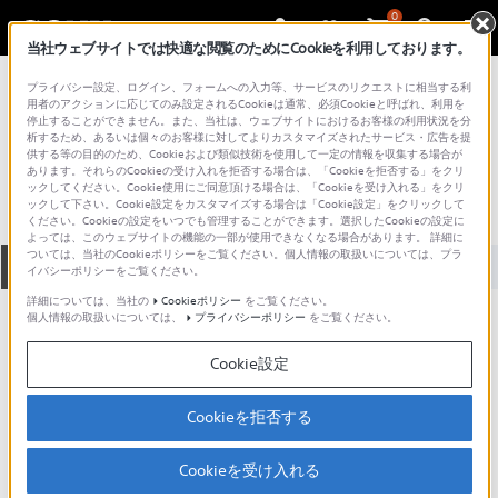
0
当社ウェブサイトでは快適な閲覧のためにCookieを利用しております。
総合サポート・お問い合わせ
プライバシー設定、ログイン、フォームへの入力等、サービスのリクエストに相当する利
NTTドコモ
用者のアクションに応じてのみ設定されるCookieは通常、必須Cookieと呼ばれ、利用を
停止することができません。また、当社は、ウェブサイトにおけるお客様の利用状況を分
SO703i
析するため、あるいは個々のお客様に対してよりカスタマイズされたサービス・広告を提
供する等の目的のため、Cookieおよび類似技術を使用して一定の情報を収集する場合が
あります。それらのCookieの受け入れを拒否する場合は、「Cookieを拒否する」をクリ
ックしてください。Cookie使用にご同意頂ける場合は、「Cookieを受け入れる」をクリ
ックして下さい。Cookie設定をカスタマイズする場合は「Cookie設定」をクリックして
ください。Cookieの設定をいつでも管理することができます。選択したCookieの設定に
よっては、このウェブサイトの機能の一部が使用できなくなる場合があります。 詳細に
ついては、当社のCookieポリシーをご覧ください。個人情報の取扱いについては、プラ
全て
ダウンロード
取扱説明書
Q&A
イバシーポリシーをご覧ください。
詳細については、当社の
Cookieポリシー
をご覧ください。
個人情報の取扱いについては、
プライバシーポリシー
をご覧ください。
製品に関する重要なお知らせ
お知らせ
Cookie設定
ご意見箱 ／改善事例紹介
Cookieを拒否する
Cookieを受け入れる