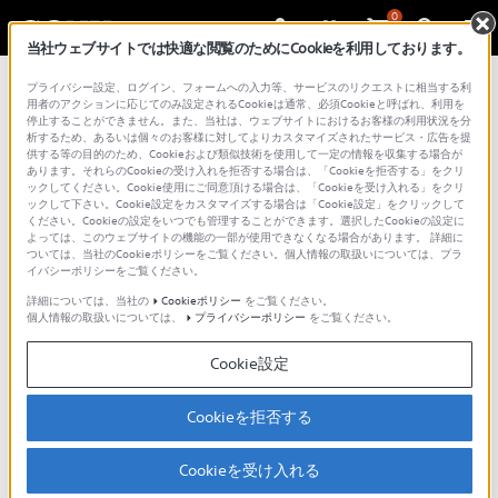
0
当社ウェブサイトでは快適な閲覧のためにCookieを利用しております。
プライバシー設定、ログイン、フォームへの入力等、サービスのリクエストに相当する利
用者のアクションに応じてのみ設定されるCookieは通常、必須Cookieと呼ばれ、利用を
停止することができません。また、当社は、ウェブサイトにおけるお客様の利用状況を分
申し訳ございません。お客様が
析するため、あるいは個々のお客様に対してよりカスタマイズされたサービス・広告を提
供する等の目的のため、Cookieおよび類似技術を使用して一定の情報を収集する場合が
あります。それらのCookieの受け入れを拒否する場合は、「Cookieを拒否する」をクリ
お探しのページは見つかりま
ックしてください。Cookie使用にご同意頂ける場合は、「Cookieを受け入れる」をクリ
ックして下さい。Cookie設定をカスタマイズする場合は「Cookie設定」をクリックして
せんでした。
ください。Cookieの設定をいつでも管理することができます。選択したCookieの設定に
よっては、このウェブサイトの機能の一部が使用できなくなる場合があります。 詳細に
ついては、当社のCookieポリシーをご覧ください。個人情報の取扱いについては、プラ
該当のURLが移動または削除されているか、あるいは直接URLを入
イバシーポリシーをご覧ください。
力されている場合は入力ミスの可能性があります。恐れ入ります
詳細については、当社の
Cookieポリシー
をご覧ください。
が次の方法でもう一度ページをお探し下さい。
個人情報の取扱いについては、
プライバシーポリシー
をご覧ください。
総合サポートから探す
Cookie設定
Cookieを拒否する
Cookieを受け入れる