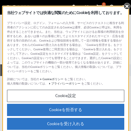
0
当社ウェブサイトでは快適な閲覧のためにCookieを利用しております。
総合サポート・お問い合わせ
プライバシー設定、ログイン、フォームへの入力等、サービスのリクエストに相当する利
NTTドコモ
用者のアクションに応じてのみ設定されるCookieは通常、必須Cookieと呼ばれ、利用を
停止することができません。また、当社は、ウェブサイトにおけるお客様の利用状況を分
Xperia Z4 Tablet SO-05G
析するため、あるいは個々のお客様に対してよりカスタマイズされたサービス・広告を提
供する等の目的のため、Cookieおよび類似技術を使用して一定の情報を収集する場合が
あります。それらのCookieの受け入れを拒否する場合は、「Cookieを拒否する」をクリ
ックしてください。Cookie使用にご同意頂ける場合は、「Cookieを受け入れる」をクリ
ックして下さい。Cookie設定をカスタマイズする場合は「Cookie設定」をクリックして
ください。Cookieの設定をいつでも管理することができます。選択したCookieの設定に
よっては、このウェブサイトの機能の一部が使用できなくなる場合があります。 詳細に
ついては、当社のCookieポリシーをご覧ください。個人情報の取扱いについては、プラ
全て
ダウンロード
取扱説明書
Q&A
イバシーポリシーをご覧ください。
詳細については、当社の
Cookieポリシー
をご覧ください。
個人情報の取扱いについては、
プライバシーポリシー
をご覧ください。
製品に関する重要なお知らせ
お知らせ
Cookie設定
ご意見箱 ／改善事例紹介
Cookieを拒否する
Cookieを受け入れる