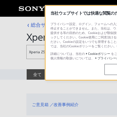
当社ウェブサイトでは快適な閲覧のため
総合サポート・お問い合わせ
プライバシー設定、ログイン、フォームへの入力
NTTドコモ
停止することができません。また、当社は、ウ
提供する等の目的のため、Cookieおよび類似
Xperia Z5 SO-01H
ックしてください。Cookie使用にご同意頂ける
ださい。Cookieの設定をいつでも管理するこ
ては、当社のCookieポリシーをご覧くださ
Xperia Z5 SO-01H
詳細については、当社の
Cookieポリシー
をご
個人情報の取扱いについては、
プライバシー
全て
ダウンロード
取扱説明書
ご意見箱 ／改善事例紹介