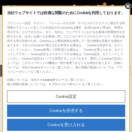
0
当社ウェブサイトでは快適な閲覧のためにCookieを利用しております。
総合サポート・お問い合わせ
プライバシー設定、ログイン、フォームへの入力等、サービスのリクエストに相当する利
KDDI
用者のアクションに応じてのみ設定されるCookieは通常、必須Cookieと呼ばれ、利用を
停止することができません。また、当社は、ウェブサイトにおけるお客様の利用状況を分
SO001
析するため、あるいは個々のお客様に対してよりカスタマイズされたサービス・広告を提
供する等の目的のため、Cookieおよび類似技術を使用して一定の情報を収集する場合が
あります。それらのCookieの受け入れを拒否する場合は、「Cookieを拒否する」をクリ
ックしてください。Cookie使用にご同意頂ける場合は、「Cookieを受け入れる」をクリ
ックして下さい。Cookie設定をカスタマイズする場合は「Cookie設定」をクリックして
ください。Cookieの設定をいつでも管理することができます。選択したCookieの設定に
よっては、このウェブサイトの機能の一部が使用できなくなる場合があります。 詳細に
ついては、当社のCookieポリシーをご覧ください。個人情報の取扱いについては、プラ
全て
ダウンロード
取扱説明書
Q&A
イバシーポリシーをご覧ください。
詳細については、当社の
Cookieポリシー
をご覧ください。
個人情報の取扱いについては、
プライバシーポリシー
をご覧ください。
製品に関する重要なお知らせ
お知らせ
Cookie設定
ご意見箱 ／改善事例紹介
Cookieを拒否する
Cookieを受け入れる