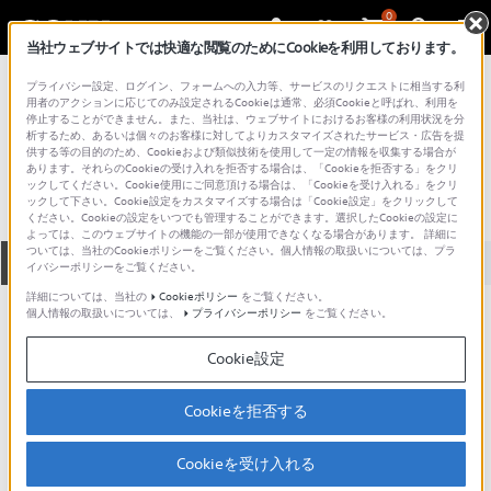
0
当社ウェブサイトでは快適な閲覧のためにCookieを利用しております。
総合サポート・お問い合わせ
プライバシー設定、ログイン、フォームへの入力等、サービスのリクエストに相当する利
KDDI
用者のアクションに応じてのみ設定されるCookieは通常、必須Cookieと呼ばれ、利用を
停止することができません。また、当社は、ウェブサイトにおけるお客様の利用状況を分
URBANO BARONE
析するため、あるいは個々のお客様に対してよりカスタマイズされたサービス・広告を提
供する等の目的のため、Cookieおよび類似技術を使用して一定の情報を収集する場合が
あります。それらのCookieの受け入れを拒否する場合は、「Cookieを拒否する」をクリ
ックしてください。Cookie使用にご同意頂ける場合は、「Cookieを受け入れる」をクリ
ックして下さい。Cookie設定をカスタマイズする場合は「Cookie設定」をクリックして
ください。Cookieの設定をいつでも管理することができます。選択したCookieの設定に
よっては、このウェブサイトの機能の一部が使用できなくなる場合があります。 詳細に
ついては、当社のCookieポリシーをご覧ください。個人情報の取扱いについては、プラ
全て
ダウンロード
取扱説明書
Q&A
イバシーポリシーをご覧ください。
詳細については、当社の
Cookieポリシー
をご覧ください。
個人情報の取扱いについては、
プライバシーポリシー
をご覧ください。
製品に関する重要なお知らせ
お知らせ
Cookie設定
ご意見箱 ／改善事例紹介
Cookieを拒否する
Cookieを受け入れる