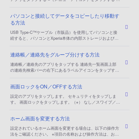
日にチェックを入れる
パソコンと接続してデータをコピーしたり移動す
る方法
USB Type-C™ケーブル（市販品）を使用してパソコンと接
続すると、パソコンとXperia本体の内部ストレージおよび
microSDカードに保存してあるデータをコピーしたり移動す
ることができます。 ご注意 お使いのパソコンのOSや設定、
連絡帳／連絡先をグループ分けする方法
Xperiaの機種により画面が異なる場合があります。 一部の著
作権で保護されたデータのやりとりは許可されていない場合
連絡帳／連絡先のアプリをタップする 連絡先一覧画面上部
もあります。 データの転送中にUSB Type-C™ケーブルを取
の連絡先検索バーの右下にあるラベルアイコンをタップする
り
新しいラベルをタップする ラベルの名前を入力する 連絡先
を追加をタップする 登録されている連絡先が表示されます
画面ロックをON／OFFする方法
ので、追加したい連絡先をタップする 上部のレ完了をタッ
プする ※連絡帳アプリのアップデートに伴い、手順が変更さ
設定のアプリをタップします。 セキュリティをタップしま
れることがあります。 最新の情報はGoogle のサポートサ
す。 画面ロックをタップします。（※） なし／スワイプ／パ
イトをご確認ください。 support
ターン／PIN／パスワードから選択します。 ※設定→セキュ
リティ→指紋設定で、指紋登録することもできます。 ※項目
ホーム画面を変更する方法
の名称および操作方法は、お使いの機種やOSバージョンに
よって異なる場合があります。
設定されているホーム画面を変更する場合は、以下の操作方
法をご確認ください。 ※項目の名称および操作方法は、お使