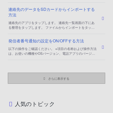
いの機種やOSバージョンによって異なる場合があります。
操作方法 「Xperia ホーム」が設定されている場合 設定（歯
連絡先のデータをSDカードからインポートする
車アイコン）をタップする アプリをタップする デフォルト
方法
のアプリをタップする ホームアプリをタップする かんたん
ホーム／Xperiaホームのいずれかをタップして選択する かん
連絡先のアプリをタップします。 連絡先一覧画面の下にあ
たんホーム」が設定されている場合
る整理をタップします。 ファイルからインポートをタップ
します。 ※アカウントを選択する画面が表示された場合は、
インポートするアカウントを選択します。 ≡（オプションメ
発信者番号通知の設定をON/OFFする方法
ニュー）をタップし、SDカードを選択します。 インポート
するvcfファイルを選択します。 ※Googleアカウントを設定
以下の操作をご確認ください。 ※項目の名称および操作方法
していない場合は本体連絡先にインポートされます。 ※ファ
は、お使いの機種やOSバージョン、電話アプリのバージョ
イルの中に複数の連絡先が
ンによって異なる場合があります。 操作方法 ホーム画面で
電話アプリをタップする ホームをタップする メニューアイ
コン（横線３本）をタップする 設定をタップする 通話アカ
ウントを選択し、SIMカード/eSIMをタップする その他の設
定をタップする 発信者番号をタップして設定する。
さらに表示する
人気のトピック