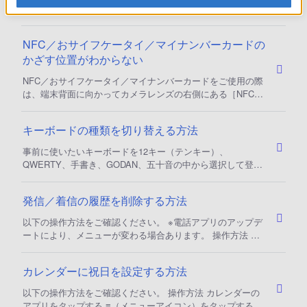
Q&A:
103
NFC／おサイフケータイ／マイナンバーカードの
かざす位置がわからない
NFC／おサイフケータイ／マイナンバーカードをご使用の際
は、端末背面に向かってカメラレンズの右側にある［NFC/
おサイフケータイかざし位置］をリーダー/ライターや対向
機にかざしてください。 詳細な取り扱いについては、取扱
キーボードの種類を切り替える方法
説明書やヘルプガイドを参照ください。 Xperia取扱説明書
NFC／おサイフケータイ 取扱説明書やヘルプガイド内の
事前に使いたいキーボードを12キー（テンキー）、
「リーダー/ライターとデータをやり取りする」または、
QWERTY、手書き、GODAN、五十音の中から選択して登録
「対向機にかざす際の注意事項」の項目をご確認ください。
します。 以下の操作方法をご確認ください。 操作方法 文字
入力画面でキーボード上のあa1を長押しし、押している箇所
発信／着信の履歴を削除する方法
から歯車アイコンが現れたら指を離す 言語から日本語をタ
ップする 上部に使用できるキーボードが表示されたら、使
以下の操作方法をご確認ください。 ※電話アプリのアップデ
いたいキーボードのラジオボタンをタップします。（オンに
ートにより、メニューが変わる場合あります。 操作方法 電
する） 完了をタップする 参考情報
話のアプリをタップする ホームをタップする メニューアイ
コン（横線３本）をタップする 通話履歴を削除をタップす
カレンダーに祝日を設定する方法
る 通話履歴が全件削除できます。 ＊個別に削除したい場合
は、削除したい履歴をロングタップすると削除の項目が表示
以下の操作方法をご確認ください。 操作方法 カレンダーの
されます。
アプリをタップする ≡（メニューアイコン）をタップする 祝