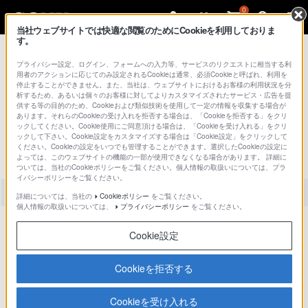
0
当社ウェブサイトでは快適な閲覧のためにCookieを利用しておりま
す。
総合サポート・お問い合わせ
KDDI
プライバシー設定、ログイン、フォームへの入力等、サービスのリクエストに相当する利
用者のアクションに応じてのみ設定されるCookieは通常、必須Cookieと呼ばれ、利用を
Xperia 1 VIII SOG17
停止することができません。また、当社は、ウェブサイトにおけるお客様の利用状況を分
析するため、あるいは個々のお客様に対してよりカスタマイズされたサービス・広告を提
供する等の目的のため、Cookieおよび類似技術を使用して一定の情報を収集する場合が
主な仕様
特長
あります。それらのCookieの受け入れを拒否する場合は、「Cookieを拒否する」をクリ
ックしてください。Cookie使用にご同意頂ける場合は、「Cookieを受け入れる」をクリ
ックして下さい。Cookie設定をカスタマイズする場合は「Cookie設定」をクリックして
ください。Cookieの設定をいつでも管理することができます。選択したCookieの設定に
よっては、このウェブサイトの機能の一部が使用できなくなる場合があります。 詳細に
ついては、当社のCookieポリシーをご覧ください。個人情報の取扱いについては、プラ
イバシーポリシーをご覧ください。
全て
ダウンロード
取扱説明書
Q&A
詳細については、当社の
Cookieポリシー
をご覧ください。
個人情報の取扱いについては、
プライバシーポリシー
をご覧ください。
製品に関する重要なお知らせ
Cookie設定
お知らせ
トピックを選択
Cookieを拒否する
Cookieを受け入れる