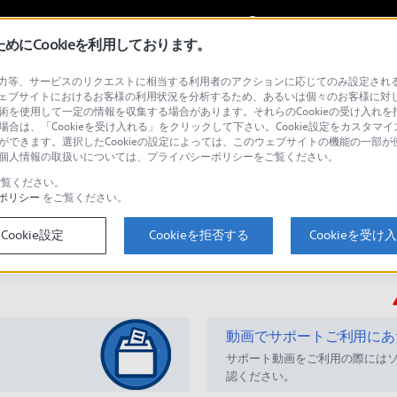
My Sonyに
サインイン
サインインす
にCookieを利用しております。
等、サービスのリクエストに相当する利用者のアクションに応じてのみ設定されるCoo
ェブサイトにおけるお客様の利用状況を分析するため、あるいは個々のお客様に対
技術を使用して一定の情報を収集する場合があります。それらのCookieの受け入れを拒
場合は、「Cookieを受け入れる」をクリックして下さい。Cookie設定をカスタマイ
とができます。選択したCookieの設定によっては、このウェブサイトの機能の一部
い。個人情報の取扱いについては、プライバシーポリシーをご覧ください。
検
覧ください。
ポリシー
をご覧ください。
Cookie設定
Cookieを拒否する
Cookieを受け
Q&A
動画でサポートご利用にあ
サポート動画をご利用の際には
認ください。