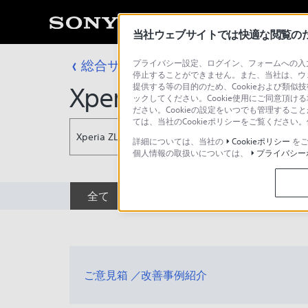
当社ウェブサイトでは快適な閲覧のため
総合サポート・お問い合わせ
プライバシー設定、ログイン、フォームへの入力
KDDI
停止することができません。また、当社は、ウ
提供する等の目的のため、Cookieおよび類似
Xperia ZL2 SOL25
ックしてください。Cookie使用にご同意頂ける
ださい。Cookieの設定をいつでも管理するこ
ては、当社のCookieポリシーをご覧くださ
Xperia ZL2 SOL25
詳細については、当社の
Cookieポリシー
をご
個人情報の取扱いについては、
プライバシー
全て
ダウンロード
取扱説明書
ご意見箱 ／改善事例紹介