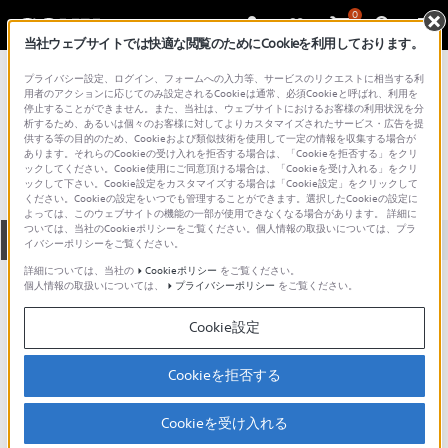
0
当社ウェブサイトでは快適な閲覧のためにCookieを利用しております。
総合サポート・お問い合わせ
プライバシー設定、ログイン、フォームへの入力等、サービスのリクエストに相当する利
ソフトバンク
用者のアクションに応じてのみ設定されるCookieは通常、必須Cookieと呼ばれ、利用を
停止することができません。また、当社は、ウェブサイトにおけるお客様の利用状況を分
Xperia X Performance 502SO
析するため、あるいは個々のお客様に対してよりカスタマイズされたサービス・広告を提
供する等の目的のため、Cookieおよび類似技術を使用して一定の情報を収集する場合が
あります。それらのCookieの受け入れを拒否する場合は、「Cookieを拒否する」をクリ
ックしてください。Cookie使用にご同意頂ける場合は、「Cookieを受け入れる」をクリ
ックして下さい。Cookie設定をカスタマイズする場合は「Cookie設定」をクリックして
ください。Cookieの設定をいつでも管理することができます。選択したCookieの設定に
よっては、このウェブサイトの機能の一部が使用できなくなる場合があります。 詳細に
ついては、当社のCookieポリシーをご覧ください。個人情報の取扱いについては、プラ
全て
ダウンロード
取扱説明書
Q&A
イバシーポリシーをご覧ください。
詳細については、当社の
Cookieポリシー
をご覧ください。
個人情報の取扱いについては、
プライバシーポリシー
をご覧ください。
製品に関する重要なお知らせ
お知らせ
Cookie設定
ご意見箱 ／改善事例紹介
Cookieを拒否する
Cookieを受け入れる