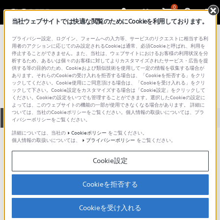
0
当社ウェブサイトでは快適な閲覧のためにCookieを利用しております。
総合サポート・お問い合わせ
プライバシー設定、ログイン、フォームへの入力等、サービスのリクエストに相当する利
SVD シリーズ
用者のアクションに応じてのみ設定されるCookieは通常、必須Cookieと呼ばれ、利用を
停止することができません。また、当社は、ウェブサイトにおけるお客様の利用状況を分
SVD1321BBJ
析するため、あるいは個々のお客様に対してよりカスタマイズされたサービス・広告を提
供する等の目的のため、Cookieおよび類似技術を使用して一定の情報を収集する場合が
あります。それらのCookieの受け入れを拒否する場合は、「Cookieを拒否する」をクリ
ックしてください。Cookie使用にご同意頂ける場合は、「Cookieを受け入れる」をクリ
ックして下さい。Cookie設定をカスタマイズする場合は「Cookie設定」をクリックして
ください。Cookieの設定をいつでも管理することができます。選択したCookieの設定に
よっては、このウェブサイトの機能の一部が使用できなくなる場合があります。 詳細に
ついては、当社のCookieポリシーをご覧ください。個人情報の取扱いについては、プラ
全て
ダウンロード
取扱説明書
Q&A
イバシーポリシーをご覧ください。
詳細については、当社の
Cookieポリシー
をご覧ください。
個人情報の取扱いについては、
プライバシーポリシー
をご覧ください。
製品に関する重要なお知らせ
お知らせ
Cookie設定
製品に関する重要なお知らせ
Cookieを拒否する
重要なお知らせ一覧
Cookieを受け入れる