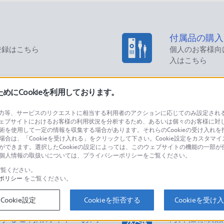
付属品の購入
登録はこちら
個人のお客様向
入はこちら
にCookieを利用しております。
製品を安全・
等、サービスのリクエストに相当する利用者のアクションに応じてのみ設定されるCoo
ェブサイトにおけるお客様の利用状況を分析するため、あるいは個々のお客様に対
技術を使用して一定の情報を収集する場合があります。それらのCookieの受け入れを拒
場合は、「Cookieを受け入れる」をクリックして下さい。Cookie設定をカスタマイ
とができます。選択したCookieの設定によっては、このウェブサイトの機能の一部
い。個人情報の取扱いについては、プライバシーポリシーをご覧ください。
品に関するお問い合わせ
製品に関する
個人のお客様は
覧ください。
ポリシー
をご覧ください。
Cookie設定
Cookieを拒否する
Cookieを受け
するご利用ガイド・お問
海外仕様製品