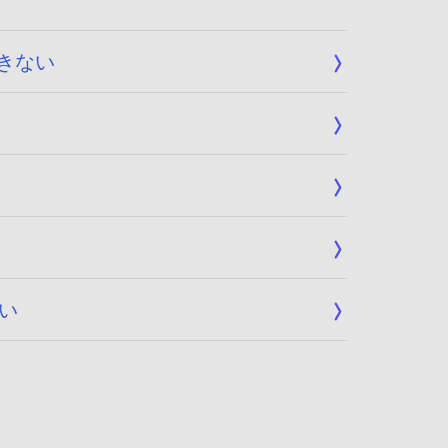
できない
ない