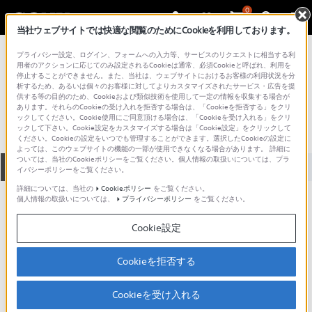
0
当社ウェブサイトでは快適な閲覧のためにCookieを利用しております。
総合サポート・お問い合わせ
プライバシー設定、ログイン、フォームへの入力等、サービスのリクエストに相当する利
SVE シリーズ
用者のアクションに応じてのみ設定されるCookieは通常、必須Cookieと呼ばれ、利用を
停止することができません。また、当社は、ウェブサイトにおけるお客様の利用状況を分
SVE15119FJP
析するため、あるいは個々のお客様に対してよりカスタマイズされたサービス・広告を提
供する等の目的のため、Cookieおよび類似技術を使用して一定の情報を収集する場合が
あります。それらのCookieの受け入れを拒否する場合は、「Cookieを拒否する」をクリ
ックしてください。Cookie使用にご同意頂ける場合は、「Cookieを受け入れる」をクリ
ックして下さい。Cookie設定をカスタマイズする場合は「Cookie設定」をクリックして
ください。Cookieの設定をいつでも管理することができます。選択したCookieの設定に
よっては、このウェブサイトの機能の一部が使用できなくなる場合があります。 詳細に
ついては、当社のCookieポリシーをご覧ください。個人情報の取扱いについては、プラ
全て
ダウンロード
取扱説明書
Q&A
イバシーポリシーをご覧ください。
詳細については、当社の
Cookieポリシー
をご覧ください。
個人情報の取扱いについては、
プライバシーポリシー
をご覧ください。
製品に関する重要なお知らせ
お知らせ
Cookie設定
製品に関する重要なお知らせ
Cookieを拒否する
重要なお知らせ一覧
Cookieを受け入れる