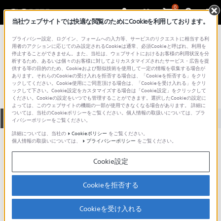
0
当社ウェブサイトでは快適な閲覧のためにCookieを利用しております。
総合サポート・お問い合わせ
プライバシー設定、ログイン、フォームへの入力等、サービスのリクエストに相当する利
SVF シリーズ
用者のアクションに応じてのみ設定されるCookieは通常、必須Cookieと呼ばれ、利用を
停止することができません。また、当社は、ウェブサイトにおけるお客様の利用状況を分
SVF1531GBJ
析するため、あるいは個々のお客様に対してよりカスタマイズされたサービス・広告を提
供する等の目的のため、Cookieおよび類似技術を使用して一定の情報を収集する場合が
あります。それらのCookieの受け入れを拒否する場合は、「Cookieを拒否する」をクリ
ックしてください。Cookie使用にご同意頂ける場合は、「Cookieを受け入れる」をクリ
ックして下さい。Cookie設定をカスタマイズする場合は「Cookie設定」をクリックして
ください。Cookieの設定をいつでも管理することができます。選択したCookieの設定に
よっては、このウェブサイトの機能の一部が使用できなくなる場合があります。 詳細に
ついては、当社のCookieポリシーをご覧ください。個人情報の取扱いについては、プラ
全て
ダウンロード
取扱説明書
Q&A
イバシーポリシーをご覧ください。
詳細については、当社の
Cookieポリシー
をご覧ください。
個人情報の取扱いについては、
プライバシーポリシー
をご覧ください。
製品に関する重要なお知らせ
お知らせ
Cookie設定
製品に関する重要なお知らせ
Cookieを拒否する
重要なお知らせ一覧
Cookieを受け入れる