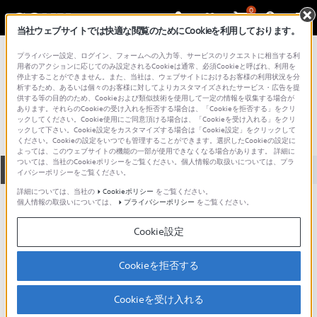
0
当社ウェブサイトでは快適な閲覧のためにCookieを利用しております。
総合サポート・お問い合わせ
プライバシー設定、ログイン、フォームへの入力等、サービスのリクエストに相当する利
VGN シリーズ
用者のアクションに応じてのみ設定されるCookieは通常、必須Cookieと呼ばれ、利用を
停止することができません。また、当社は、ウェブサイトにおけるお客様の利用状況を分
VGN-AR73DB
析するため、あるいは個々のお客様に対してよりカスタマイズされたサービス・広告を提
供する等の目的のため、Cookieおよび類似技術を使用して一定の情報を収集する場合が
あります。それらのCookieの受け入れを拒否する場合は、「Cookieを拒否する」をクリ
ックしてください。Cookie使用にご同意頂ける場合は、「Cookieを受け入れる」をクリ
ックして下さい。Cookie設定をカスタマイズする場合は「Cookie設定」をクリックして
ください。Cookieの設定をいつでも管理することができます。選択したCookieの設定に
よっては、このウェブサイトの機能の一部が使用できなくなる場合があります。 詳細に
ついては、当社のCookieポリシーをご覧ください。個人情報の取扱いについては、プラ
全て
ダウンロード
取扱説明書
Q&A
イバシーポリシーをご覧ください。
詳細については、当社の
Cookieポリシー
をご覧ください。
個人情報の取扱いについては、
プライバシーポリシー
をご覧ください。
製品に関する重要なお知らせ
お知らせ
Cookie設定
製品に関する重要なお知らせ
Cookieを拒否する
重要なお知らせ一覧
Cookieを受け入れる