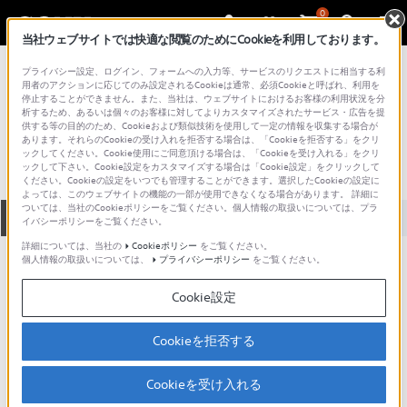
0
当社ウェブサイトでは快適な閲覧のためにCookieを利用しております。
総合サポート・お問い合わせ
プライバシー設定、ログイン、フォームへの入力等、サービスのリクエストに相当する利
VGN シリーズ
用者のアクションに応じてのみ設定されるCookieは通常、必須Cookieと呼ばれ、利用を
停止することができません。また、当社は、ウェブサイトにおけるお客様の利用状況を分
VGN-AR85US
析するため、あるいは個々のお客様に対してよりカスタマイズされたサービス・広告を提
供する等の目的のため、Cookieおよび類似技術を使用して一定の情報を収集する場合が
あります。それらのCookieの受け入れを拒否する場合は、「Cookieを拒否する」をクリ
ックしてください。Cookie使用にご同意頂ける場合は、「Cookieを受け入れる」をクリ
ックして下さい。Cookie設定をカスタマイズする場合は「Cookie設定」をクリックして
ください。Cookieの設定をいつでも管理することができます。選択したCookieの設定に
よっては、このウェブサイトの機能の一部が使用できなくなる場合があります。 詳細に
ついては、当社のCookieポリシーをご覧ください。個人情報の取扱いについては、プラ
全て
ダウンロード
取扱説明書
Q&A
イバシーポリシーをご覧ください。
詳細については、当社の
Cookieポリシー
をご覧ください。
個人情報の取扱いについては、
プライバシーポリシー
をご覧ください。
製品に関する重要なお知らせ
お知らせ
Cookie設定
製品に関する重要なお知らせ
Cookieを拒否する
重要なお知らせ一覧
Cookieを受け入れる