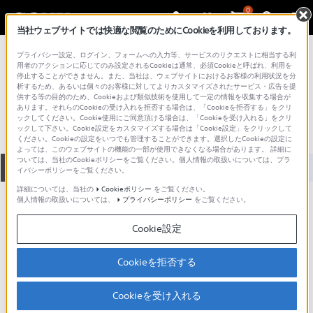
0
当社ウェブサイトでは快適な閲覧のためにCookieを利用しております。
総合サポート・お問い合わせ
プライバシー設定、ログイン、フォームへの入力等、サービスのリクエストに相当する利
VGN シリーズ
用者のアクションに応じてのみ設定されるCookieは通常、必須Cookieと呼ばれ、利用を
停止することができません。また、当社は、ウェブサイトにおけるお客様の利用状況を分
VGN-AS54PS_2
析するため、あるいは個々のお客様に対してよりカスタマイズされたサービス・広告を提
供する等の目的のため、Cookieおよび類似技術を使用して一定の情報を収集する場合が
あります。それらのCookieの受け入れを拒否する場合は、「Cookieを拒否する」をクリ
ックしてください。Cookie使用にご同意頂ける場合は、「Cookieを受け入れる」をクリ
ックして下さい。Cookie設定をカスタマイズする場合は「Cookie設定」をクリックして
ください。Cookieの設定をいつでも管理することができます。選択したCookieの設定に
よっては、このウェブサイトの機能の一部が使用できなくなる場合があります。 詳細に
ついては、当社のCookieポリシーをご覧ください。個人情報の取扱いについては、プラ
全て
ダウンロード
取扱説明書
Q&A
イバシーポリシーをご覧ください。
詳細については、当社の
Cookieポリシー
をご覧ください。
個人情報の取扱いについては、
プライバシーポリシー
をご覧ください。
製品に関する重要なお知らせ
お知らせ
Cookie設定
製品に関する重要なお知らせ
Cookieを拒否する
重要なお知らせ一覧
Cookieを受け入れる