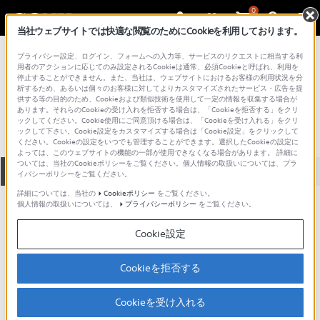
0
当社ウェブサイトでは快適な閲覧のためにCookieを利用しております。
総合サポート・お問い合わせ
プライバシー設定、ログイン、フォームへの入力等、サービスのリクエストに相当する利
VGN シリーズ
用者のアクションに応じてのみ設定されるCookieは通常、必須Cookieと呼ばれ、利用を
停止することができません。また、当社は、ウェブサイトにおけるお客様の利用状況を分
VGN-AW93ZHS
析するため、あるいは個々のお客様に対してよりカスタマイズされたサービス・広告を提
供する等の目的のため、Cookieおよび類似技術を使用して一定の情報を収集する場合が
あります。それらのCookieの受け入れを拒否する場合は、「Cookieを拒否する」をクリ
ックしてください。Cookie使用にご同意頂ける場合は、「Cookieを受け入れる」をクリ
ックして下さい。Cookie設定をカスタマイズする場合は「Cookie設定」をクリックして
ください。Cookieの設定をいつでも管理することができます。選択したCookieの設定に
よっては、このウェブサイトの機能の一部が使用できなくなる場合があります。 詳細に
ついては、当社のCookieポリシーをご覧ください。個人情報の取扱いについては、プラ
全て
ダウンロード
取扱説明書
Q&A
イバシーポリシーをご覧ください。
詳細については、当社の
Cookieポリシー
をご覧ください。
個人情報の取扱いについては、
プライバシーポリシー
をご覧ください。
製品に関する重要なお知らせ
お知らせ
Cookie設定
製品に関する重要なお知らせ
Cookieを拒否する
重要なお知らせ一覧
Cookieを受け入れる